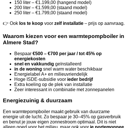
150 liter – €1.199,00 (hangend model)
200 liter – €1.599,00 (staand model)
250 liter – €1.799,00 (staand model)
👉 Ook
los te koop
voor
zelf installatie
– prijs op aanvraag.
Waarom kiezen voor een warmtepompboiler in
Almere Stad?
Bespaar
€500 – €700 per jaar / tot 45% op
energiekosten
snel en vakkundig
geïnstalleerd
in de woning
snel warm water beschikbaar
Energielabel A+ en milieuvriendelijk
Hoge ISDE-subsidie voor
ieder bedrijf
Extra koeling op de plek van installatie
Zeer interessant in combinatie met zonnepanelen
Energiezuinig & duurzaam
Een warmtepompboiler maakt gebruik van duurzame
energie uit de lucht. Zo bespaar je 30–45% op gasverbruik
en benut je jouw eigen zonnestroom optimaal. Dit is niet
alleen goed voor het milieu, maar ook voor
je portemonnee
.