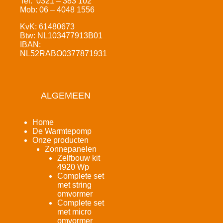
Tel: 0321 – 383 102
Mob: 06 – 4048 1556
KvK: 61480673
Btw: NL103477913B01
IBAN:
NL52RABO0377871931
ALGEMEEN
Home
De Warmtepomp
Onze producten
Zonnepanelen
Zelfbouw kit
4920 Wp
Complete set
met string
omvormer
Complete set
met micro
omvormer