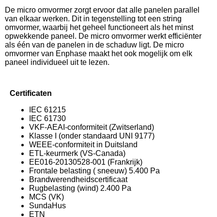
De micro omvormer zorgt ervoor dat alle panelen parallel
van elkaar werken. Dit in tegenstelling tot een string
omvormer, waarbij het geheel functioneert als het minst
opwekkende paneel. De micro omvormer werkt efficiënter
als één van de panelen in de schaduw ligt. De micro
omvormer van Enphase maakt het ook mogelijk om elk
paneel individueel uit te lezen.
Certificaten
IEC 61215
IEC 61730
VKF-AEAI-conformiteit (Zwitserland)
Klasse I (onder standaard UNI 9177)
WEEE-conformiteit in Duitsland
ETL-keurmerk (VS-Canada)
EE016-20130528-001 (Frankrijk)
Frontale belasting ( sneeuw) 5.400 Pa
Brandwerendheidscertificaat
Rugbelasting (wind) 2.400 Pa
MCS (VK)
SundaHus
ETN