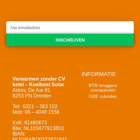
INSCHRIJVEN
INFORMATIE
Verwarmen zonder CV
ketel – Koelbest Solar
BTW teruggave
Adres: De Aar 81
zonnepanelen
8253 PN Dronten
ISDE subsidies
Tel: 0321 – 383 102
Mob: 06 – 4048 1556
KvK: 61480673
Btw: NL103477913B01
IBAN:
NL52RABO0377871931