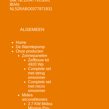
Btw: NL103477913B01
IBAN:
NL52RABO0377871931
ALGEMEEN
Home
De Warmtepomp
Onze producten
Zonnepanelen
Zelfbouw kit
4920 Wp
Complete set
met string
omvormer
Complete set
met micro
omvormer
Midea
airconditioners
2.7 KW Midea
Mission Pro-