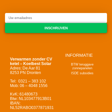
INSCHRIJVEN
INFORMATIE
Verwarmen zonder CV
ketel – Koelbest Solar
BTW teruggave
Adres: De Aar 81
zonnepanelen
8253 PN Dronten
ISDE subsidies
Tel: 0321 – 383 102
Mob: 06 – 4048 1556
KvK: 61480673
Btw: NL103477913B01
IBAN:
NL52RABO0377871931