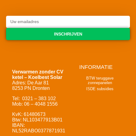
INSCHRIJVEN
INFORMATIE
Verwarmen zonder CV
ketel – Koelbest Solar
BTW teruggave
Adres: De Aar 81
zonnepanelen
8253 PN Dronten
ISDE subsidies
Tel: 0321 – 383 102
Mob: 06 – 4048 1556
KvK: 61480673
Btw: NL103477913B01
IBAN:
NL52RABO0377871931