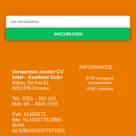
INSCHRIJVEN
INFORMATIE
Verwarmen zonder CV
ketel – Koelbest Solar
BTW teruggave
Adres: De Aar 81
zonnepanelen
8253 PN Dronten
ISDE subsidies
Tel: 0321 – 383 102
Mob: 06 – 4048 1556
KvK: 61480673
Btw: NL103477913B01
IBAN:
NL52RABO0377871931