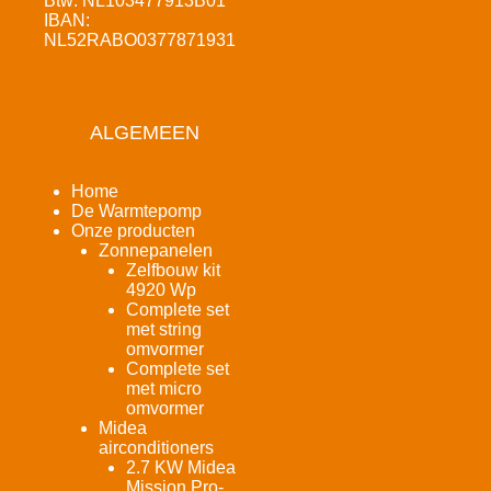
Btw: NL103477913B01
IBAN:
NL52RABO0377871931
ALGEMEEN
Home
De Warmtepomp
Onze producten
Zonnepanelen
Zelfbouw kit
4920 Wp
Complete set
met string
omvormer
Complete set
met micro
omvormer
Midea
airconditioners
2.7 KW Midea
Mission Pro-