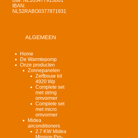
Btw: NL103477913B01
IBAN:
NL52RABO0377871931
ALGEMEEN
Home
De Warmtepomp
Onze producten
Zonnepanelen
Zelfbouw kit
4920 Wp
Complete set
met string
omvormer
Complete set
met micro
omvormer
Midea
airconditioners
2.7 KW Midea
Mission Pro-