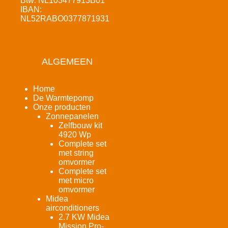
Btw: NL103477913B01
IBAN:
NL52RABO0377871931
ALGEMEEN
Home
De Warmtepomp
Onze producten
Zonnepanelen
Zelfbouw kit
4920 Wp
Complete set
met string
omvormer
Complete set
met micro
omvormer
Midea
airconditioners
2.7 KW Midea
Mission Pro-