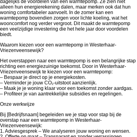
dagelijks de voordelen van een warmtepomp. Ze zien niet
alleen hun energierekening dalen, maar merken ook dat hun
woning comfortabeler aanvoelt. In de zomer kan een
warmtepomp bovendien zorgen voor lichte koeling, wat het
wooncomfort nog verder vergroot. Dit maakt de warmtepomp
een veelzijdige investering die het hele jaar door voordelen
biedt.
Waarom kiezen voor een warmtepomp in Westerhaar-
Vriezenveensewijk?
Het overstappen naar een warmtepomp is een belangrijke stap
richting een energiezuinige toekomst. Door in Westerhaar-
Vriezenveensewijk te kiezen voor een warmtepomp:
– Bespaar je direct op je energiekosten.
– Verminder je jouw CO₂-uitstoot aanzienlijk.
– Maak je je woning klaar voor een toekomst zonder aardgas.
– Profiteer je van aantrekkelijke subsidies en regelingen.
Onze werkwijze
Bij [Bedrijfsnaam] begeleiden we je stap voor stap bij de
overstap naar een warmtepomp in Westerhaar-
Vriezenveensewijk:
1. Adviesgesprek – We analyseren jouw woning en wensen.
2. Offerte op maat – Transparant en zonder verrassingen.