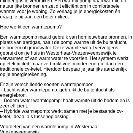
minder gas te verbruiken. Een warmtepomp haalt warmte uit
natuurlijke bronnen en zet dit efficiënt om in comfortabele
warmte voor je woning. Zo verlaag je je energiekosten én
draag je bij aan een beter milieu.
Hoe werkt een warmtepomp?
Een warmtepomp maakt gebruik van hernieuwbare bronnen. In
plaats van aardgas, haalt de pomp warmte uit de buitenlucht,
de bodem of grondwater. Deze warmte wordt vervolgens
gebruikt om je huis in Westerhaar-Vriezenveensewijk te
verwarmen of van warm water te voorzien. Het systeem werkt
op elektriciteit, maar verbruikt veel minder energie dan een
traditionele cv-ketel. Hierdoor bespaar je jaarlijks aanzienlijk
op je energierekening.
Er zijn verschillende soorten warmtepompen:
– Lucht-water warmtepomp: gebruikt de buitenlucht als
energiebron.
– Bodem-water warmtepomp: haalt warmte uit de bodem en is
zeer efficiënt.
– Hybride warmtepomp: werkt samen met je bestaande cv-
ketel, ideaal als tussenoplossing.
Voordelen van een warmtepomp in Westerhaar-
Vriezenveensewijk