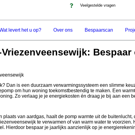
Veelgestelde vragen
Wat levert het u op?
Over ons
Bespaarscan
Proj
riezenveensewijk: Bespaar e
nveensewijk
jk? Dan is een duurzaam verwarmingssysteem een slimme keuz
tepomp om hun woning toekomstbestendig te maken. Een warmte
oning. Zo verlaag je je energiekosten én draag je bij aan een be
plaats van aardgas, haalt de pomp warmte uit de buitenlucht,
iezenveensewijk te verwarmen of van warm water te voorzien. Het
l. Hierdoor bespaar je jaarlijks aanzienlijk op je energierekeni