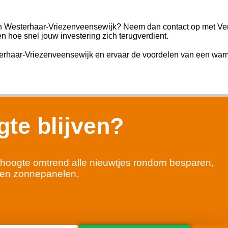
 in Westerhaar-Vriezenveensewijk? Neem dan contact op met V
n hoe snel jouw investering zich terugverdient.
rhaar-Vriezenveensewijk en ervaar de voordelen van een wa
te blijven?
 de hoogte omtrend alle nieuwtjes rondom besparen,
en zonnepanelen.