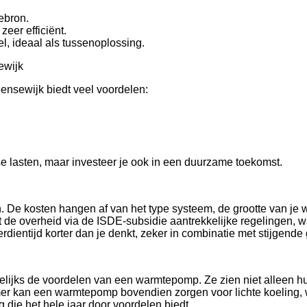
ebron.
eer efficiënt.
, ideaal als tussenoplossing.
ewijk
ensewijk biedt veel voordelen:
e lasten, maar investeer je ook in een duurzame toekomst.
n. De kosten hangen af van het type systeem, de grootte van je
t de overheid via de ISDE-subsidie aantrekkelijke regelingen,
dientijd korter dan je denkt, zeker in combinatie met stijgende 
lijks de voordelen van een warmtepomp. Ze zien niet alleen h
mer kan een warmtepomp bovendien zorgen voor lichte koeling, 
 die het hele jaar door voordelen biedt.