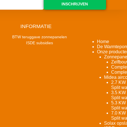
INSCHRIJVEN
INFORMATIE
BTW teruggave zonnepanelen
Home
ISDE subsidies
De Warmtepo
Onze producte
Zonnepane
Zelfbou
Complet
Complet
Midea airco
2.7 KW 
Split w
3.5 KW 
Split w
5.3 KW 
Split w
7.0 KW 
Split w
Solax opsla