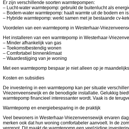
Er zijn verschillende soorten warmtepompen:
– Lucht-water warmtepomp: gebruikt de buitenlucht als energi
– Bodem-water warmtepomp: haalt warmte uit de bodem en is z
– Hybride warmtepomp: werkt samen met je bestaande cv-ketel
Voordelen van een warmtepomp in Westerhaar-Vriezenveens
Het installeren van een warmtepomp in Westerhaar-Vriezenve
– Minder afhankelijk van gas
– Toekomstbestendig wonen
– Comfortabel binnenklimaat
– Waardestijging van je woning
Met een warmtepomp bespaar je niet alleen op je maandelijks
Kosten en subsidies
De investering in een warmtepomp kan per situatie verschille
Vriezenveensewijk en de benodigde installatie. Gelukkig bied
warmtepomp financieel interessanter wordt. Vaak is de terugver
Warmtepomp en energiebesparing in de praktijk
Veel bewoners in Westerhaar-Vriezenveensewijk ervaren dage
merken ook dat hun woning comfortabeler aanvoelt. In de zo
vergroot. Dit maakt de warmtepomp een veelzijdige investering