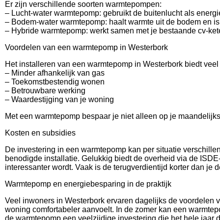
Er zijn verschillende soorten warmtepompen:
– Lucht-water warmtepomp: gebruikt de buitenlucht als energi
– Bodem-water warmtepomp: haalt warmte uit de bodem en is z
– Hybride warmtepomp: werkt samen met je bestaande cv-ketel
Voordelen van een warmtepomp in Westerbork
Het installeren van een warmtepomp in Westerbork biedt veel
– Minder afhankelijk van gas
– Toekomstbestendig wonen
– Betrouwbare werking
– Waardestijging van je woning
Met een warmtepomp bespaar je niet alleen op je maandelijks
Kosten en subsidies
De investering in een warmtepomp kan per situatie verschille
benodigde installatie. Gelukkig biedt de overheid via de ISD
interessanter wordt. Vaak is de terugverdientijd korter dan je 
Warmtepomp en energiebesparing in de praktijk
Veel inwoners in Westerbork ervaren dagelijks de voordelen 
woning comfortabeler aanvoelt. In de zomer kan een warmtepo
de warmtepomp een veelzijdige investering die het hele jaar d