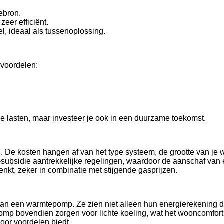
ebron.
eer efficiënt.
, ideaal als tussenoplossing.
 voordelen:
e lasten, maar investeer je ook in een duurzame toekomst.
n. De kosten hangen af van het type systeem, de grootte van je
E-subsidie aantrekkelijke regelingen, waardoor de aanschaf va
denkt, zeker in combinatie met stijgende gasprijzen.
van een warmtepomp. Ze zien niet alleen hun energierekening 
mp bovendien zorgen voor lichte koeling, wat het wooncomfort 
oor voordelen biedt.