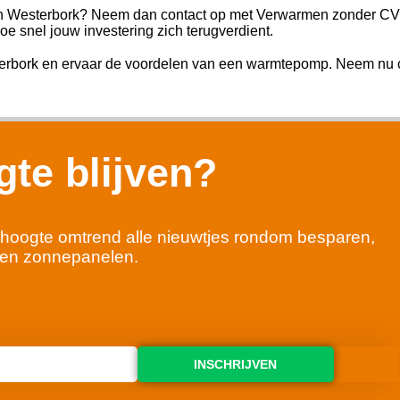
in Westerbork? Neem dan contact op met Verwarmen zonder CV k
e snel jouw investering zich terugverdient.
rbork en ervaar de voordelen van een warmtepomp. Neem nu c
te blijven?
 de hoogte omtrend alle nieuwtjes rondom besparen,
en zonnepanelen.
INSCHRIJVEN