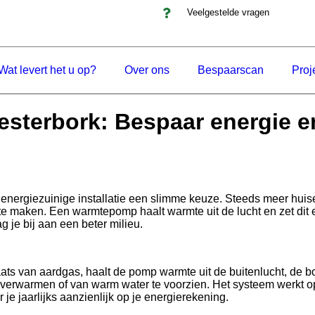
Veelgestelde vragen
Wat levert het u op?
Over ons
Bespaarscan
Proj
terbork: Bespaar energie en
n energiezuinige installatie een slimme keuze. Steeds meer hui
aken. Een warmtepomp haalt warmte uit de lucht en zet dit ef
 je bij aan een beter milieu.
ts van aardgas, haalt de pomp warmte uit de buitenlucht, de 
verwarmen of van warm water te voorzien. Het systeem werkt op e
je jaarlijks aanzienlijk op je energierekening.