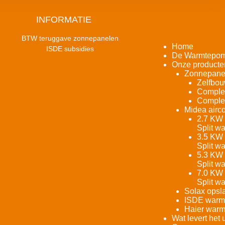
INFORMATIE
BTW teruggave zonnepanelen
Home
ISDE subsidies
De Warmtepo
Onze producte
Zonnepane
Zelfbou
Complet
Complet
Midea airco
2.7 KW 
Split w
3.5 KW 
Split w
5.3 KW 
Split w
7.0 KW 
Split w
Solax opsla
ISDE warm
Haier warm
Wat levert het 