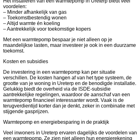
Het installeren van een warmtepomp in Ureterp biedt veel
voordelen:
– Minder afhankelijk van gas
– Toekomstbestendig wonen
– Altijd warmte én koeling
– Aantrekkelijk voor toekomstige kopers
Met een warmtepomp bespaar je niet alleen op je
maandelijkse lasten, maar investeer je ook in een duurzame
toekomst.
Kosten en subsidies
De investering in een warmtepomp kan per situatie
verschillen. De kosten hangen af van het type systeem, de
grootte van je woning in Ureterp en de benodigde installatie.
Gelukkig biedt de overheid via de ISDE-subsidie
aantrekkelijke regelingen, waardoor de aanschaf van een
warmtepomp financieel interessanter wordt. Vaak is de
terugverdientijd korter dan je denkt, zeker in combinatie met
stijgende gasprijzen.
Warmtepomp en energiebesparing in de praktijk
Veel inwoners in Ureterp ervaren dagelijks de voordelen van
een warmtepomp. Ze zien niet alleen hun energierekening