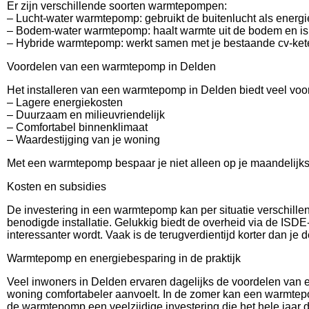
Er zijn verschillende soorten warmtepompen:
– Lucht-water warmtepomp: gebruikt de buitenlucht als energi
– Bodem-water warmtepomp: haalt warmte uit de bodem en is z
– Hybride warmtepomp: werkt samen met je bestaande cv-ketel
Voordelen van een warmtepomp in Delden
Het installeren van een warmtepomp in Delden biedt veel voo
– Lagere energiekosten
– Duurzaam en milieuvriendelijk
– Comfortabel binnenklimaat
– Waardestijging van je woning
Met een warmtepomp bespaar je niet alleen op je maandelijks
Kosten en subsidies
De investering in een warmtepomp kan per situatie verschille
benodigde installatie. Gelukkig biedt de overheid via de ISD
interessanter wordt. Vaak is de terugverdientijd korter dan je 
Warmtepomp en energiebesparing in de praktijk
Veel inwoners in Delden ervaren dagelijks de voordelen van 
woning comfortabeler aanvoelt. In de zomer kan een warmtepo
de warmtepomp een veelzijdige investering die het hele jaar d