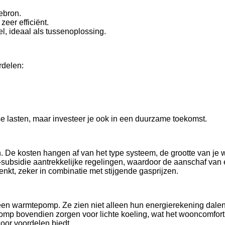
ebron.
eer efficiënt.
, ideaal als tussenoplossing.
rdelen:
e lasten, maar investeer je ook in een duurzame toekomst.
n. De kosten hangen af van het type systeem, de grootte van je
E-subsidie aantrekkelijke regelingen, waardoor de aanschaf va
denkt, zeker in combinatie met stijgende gasprijzen.
een warmtepomp. Ze zien niet alleen hun energierekening dale
mp bovendien zorgen voor lichte koeling, wat het wooncomfort 
oor voordelen biedt.