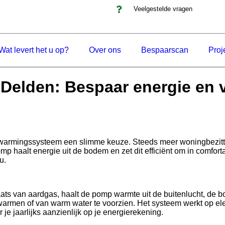
Veelgestelde vragen
Wat levert het u op?
Over ons
Bespaarscan
Proj
elden: Bespaar energie en v
rwarmingssysteem een slimme keuze. Steeds meer woningbezitt
haalt energie uit de bodem en zet dit efficiënt om in comfort
u.
ts van aardgas, haalt de pomp warmte uit de buitenlucht, de 
armen of van warm water te voorzien. Het systeem werkt op elekt
je jaarlijks aanzienlijk op je energierekening.