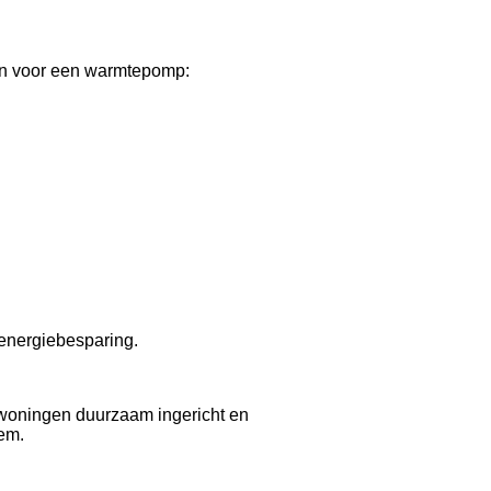
zen voor een warmtepomp:
 energiebesparing.
woningen duurzaam ingericht en
em.