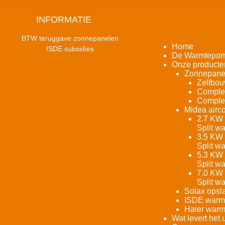
INFORMATIE
BTW teruggave zonnepanelen
Home
ISDE subsidies
De Warmtepo
Onze producte
Zonnepane
Zelfbou
Complet
Complet
Midea airco
2.7 KW 
Split w
3.5 KW 
Split w
5.3 KW 
Split w
7.0 KW 
Split w
Solax opsla
ISDE warm
Haier warm
Wat levert het 