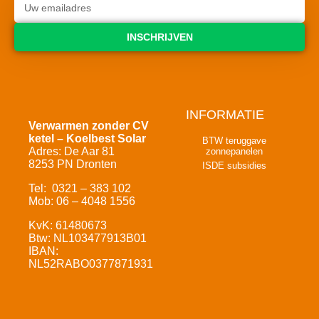
INSCHRIJVEN
INFORMATIE
Verwarmen zonder CV
ketel – Koelbest Solar
BTW teruggave
Adres: De Aar 81
zonnepanelen
8253 PN Dronten
ISDE subsidies
Tel: 0321 – 383 102
Mob: 06 – 4048 1556
KvK: 61480673
Btw: NL103477913B01
IBAN:
NL52RABO0377871931