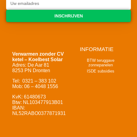
INSCHRIJVEN
INFORMATIE
Verwarmen zonder CV
ketel – Koelbest Solar
BTW teruggave
Adres: De Aar 81
zonnepanelen
8253 PN Dronten
ISDE subsidies
Tel: 0321 – 383 102
Mob: 06 – 4048 1556
KvK: 61480673
Btw: NL103477913B01
IBAN:
NL52RABO0377871931