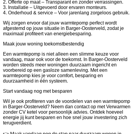
2. Offerte op maat – Transparant en zonder verrassingen.
3. Installatie – Uitgevoerd door ervaren monteurs.
4. Onderhoud & service – Voor jarenlang zorgeloos gebruik.
Wij zorgen ervoor dat jouw warmtepomp perfect wordt
afgestemd op jouw situatie in Barger-Oosterveld, zodat je
maximaal profiteert van energiebesparing.
Maak jouw woning toekomstbestendig
Een warmtepomp is niet alleen een slimme keuze voor
vandaag, maar ook voor de toekomst. In Barger-Oosterveld
worden steeds meer woningen duurzaam ingericht en
voorbereid op een gasloze samenleving. Met een
warmtepomp kies je voor comfort, besparing en
duurzaamheid in één systeem.
Start vandaag nog met besparen
Wil je ook profiteren van de voordelen van een warmtepomp
in Barger-Oosterveld? Neem dan contact op met Verwarmen
zonder CV ketel voor persoonlijk advies. Ontdek hoeveel
energie jij kunt besparen en hoe snel jouw investering zich
terugverdient.
👉 Maak vandaag nog de stap naar duurzaam wonen in