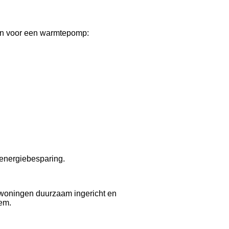
zen voor een warmtepomp:
 energiebesparing.
 woningen duurzaam ingericht en
em.