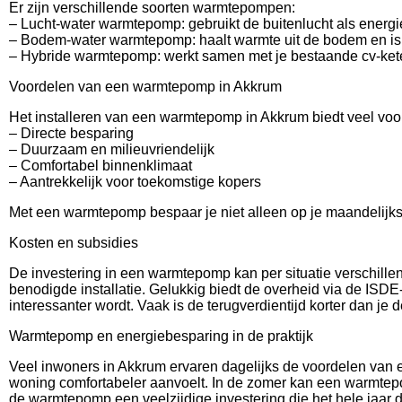
Er zijn verschillende soorten warmtepompen:
– Lucht-water warmtepomp: gebruikt de buitenlucht als energi
– Bodem-water warmtepomp: haalt warmte uit de bodem en is z
– Hybride warmtepomp: werkt samen met je bestaande cv-ketel
Voordelen van een warmtepomp in Akkrum
Het installeren van een warmtepomp in Akkrum biedt veel voo
– Directe besparing
– Duurzaam en milieuvriendelijk
– Comfortabel binnenklimaat
– Aantrekkelijk voor toekomstige kopers
Met een warmtepomp bespaar je niet alleen op je maandelijks
Kosten en subsidies
De investering in een warmtepomp kan per situatie verschille
benodigde installatie. Gelukkig biedt de overheid via de ISD
interessanter wordt. Vaak is de terugverdientijd korter dan je 
Warmtepomp en energiebesparing in de praktijk
Veel inwoners in Akkrum ervaren dagelijks de voordelen van
woning comfortabeler aanvoelt. In de zomer kan een warmtepo
de warmtepomp een veelzijdige investering die het hele jaar d