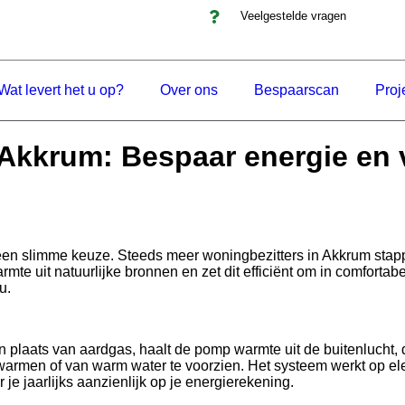
Veelgestelde vragen
Wat levert het u op?
Over ons
Bespaarscan
Proj
kkrum: Bespaar energie en v
en slimme keuze. Steeds meer woningbezitters in Akkrum sta
te uit natuurlijke bronnen en zet dit efficiënt om in comfortab
u.
plaats van aardgas, haalt de pomp warmte uit de buitenlucht,
armen of van warm water te voorzien. Het systeem werkt op elekt
je jaarlijks aanzienlijk op je energierekening.