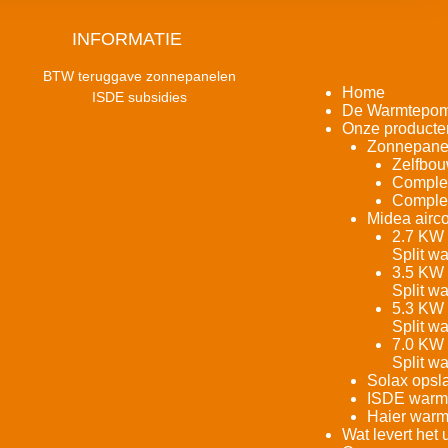
INFORMATIE
BTW teruggave zonnepanelen
Home
ISDE subsidies
De Warmtepo
Onze producte
Zonnepane
Zelfbou
Complet
Complet
Midea airco
2.7 KW 
Split w
3.5 KW 
Split w
5.3 KW 
Split w
7.0 KW 
Split w
Solax opsla
ISDE warm
Haier warm
Wat levert het 