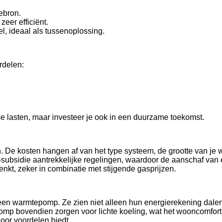
ebron.
eer efficiënt.
, ideaal als tussenoplossing.
rdelen:
e lasten, maar investeer je ook in een duurzame toekomst.
n. De kosten hangen af van het type systeem, de grootte van je
E-subsidie aantrekkelijke regelingen, waardoor de aanschaf va
denkt, zeker in combinatie met stijgende gasprijzen.
 een warmtepomp. Ze zien niet alleen hun energierekening dale
mp bovendien zorgen voor lichte koeling, wat het wooncomfort 
oor voordelen biedt.