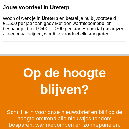
Jouw voordeel in Ureterp
Woon of werk je in
Ureterp
en betaal je nu bijvoorbeeld
€1.500 per jaar aan gas? Met een warmtepompboiler
bespaar je direct €500 – €700 per jaar. En omdat gasprijzen
alleen maar stijgen, wordt je voordeel elk jaar groter.
Op de hoogte
blijven?
Schrijf je in voor onze nieuwsbrief en blijf op de
hoogte omtrend alle nieuwtjes rondom
besparen, warmtepompen en zonnepanelen.