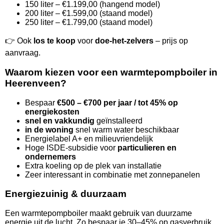
150 liter – €1.199,00 (hangend model)
200 liter – €1.599,00 (staand model)
250 liter – €1.799,00 (staand model)
👉 Ook
los te koop
voor
doe-het-zelvers
– prijs op
aanvraag.
Waarom kiezen voor een warmtepompboiler in
Heerenveen?
Bespaar
€500 – €700 per jaar / tot 45% op
energiekosten
snel en vakkundig
geïnstalleerd
in de woning
snel warm water beschikbaar
Energielabel A+ en milieuvriendelijk
Hoge ISDE-subsidie voor
particulieren en
ondernemers
Extra koeling op de plek van installatie
Zeer interessant in combinatie met zonnepanelen
Energiezuinig & duurzaam
Een warmtepompboiler maakt gebruik van duurzame
energie uit de lucht. Zo bespaar je 30–45% op gasverbruik