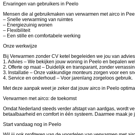
Ervaringen van gebruikers in Peelo
Mensen die al gebruikmaken van verwarmen met airco in Peel
– Snelle verwarming van ruimtes
– Energiezuinig wonen
– Flexibiliteit
– Een stille en comfortabele werking
Onze werkwijze
Bij Verwarmen zonder CV ketel begeleiden we jou van advies t
1. Advies – We bekijken jouw woning in Peelo en bepalen wel
2. Offerte op maat – Duidelijk en transparant, zonder verrassi
3. Installatie – Onze vakkundige monteurs zorgen voor een sne
4. Service en onderhoud – Voor jarenlang zorgeloos gebruik.
Met deze aanpak weet je zeker dat jouw airco in Peelo optim
Verwarmen met airco: de toekomst
Omdat Nederland steeds verder afstapt van aardgas, wordt ve
betaalbaarheid en comfort in één systeem. Daarmee maak je j
Start vandaag nog in Peelo
Wil jij ook profiteren van de voordelen van verwarmen met ai