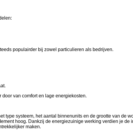
delen:
eds populairder bij zowel particulieren als bedrijven.
at.
ar door van comfort en lage energiekosten.
t type systeem, het aantal binnenunits en de grootte van de w
ement hoog. Dankzij de energiezuinige werking verdien je de inve
trekkelijker maken.