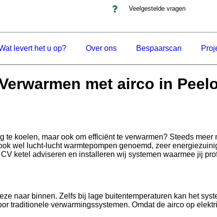
Veelgestelde vragen
Wat levert het u op?
Over ons
Bespaarscan
Proj
Verwarmen met airco in Peel
ning te koelen, maar ook om efficiënt te verwarmen? Steeds me
ook wel lucht-lucht warmtepompen genoemd, zeer energiezuinig 
V ketel adviseren en installeren wij systemen waarmee jij prof
deze naar binnen. Zelfs bij lage buitentemperaturen kan het sy
oor traditionele verwarmingssystemen. Omdat de airco op elektric