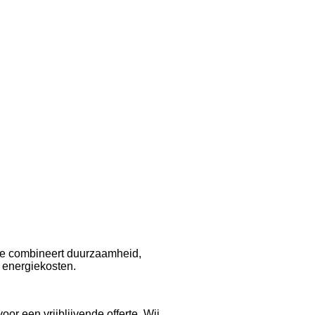
 Je combineert duurzaamheid,
 energiekosten.
r een vrijblijvende offerte. Wij