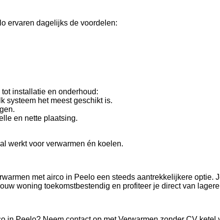
o ervaren dagelijks de voordelen:
ot installatie en onderhoud:
k systeem het meest geschikt is.
ngen.
lle en nette plaatsing.
aal werkt voor verwarmen én koelen.
rwarmen met airco in Peelo een steeds aantrekkelijkere optie.
ouw woning toekomstbestendig en profiteer je direct van lagere
rco in Peelo? Neem contact op met Verwarmen zonder CV ketel voo