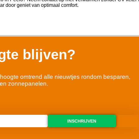
jaar door geniet van optimaal comfort.
te blijven?
 de hoogte omtrend alle nieuwtjes rondom besparen,
en zonnepanelen.
INSCHRIJVEN