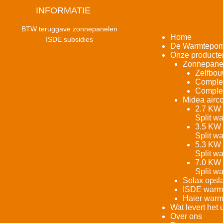
INFORMATIE
BTW teruggave zonnepanelen
Home
ISDE subsidies
De Warmtepo
Onze producte
Zonnepane
Zelfbou
Complet
Complet
Midea airco
2.7 KW 
Split w
3.5 KW 
Split w
5.3 KW 
Split w
7.0 KW 
Split w
Solax opsla
ISDE warm
Haier warm
Wat levert het 
Over ons