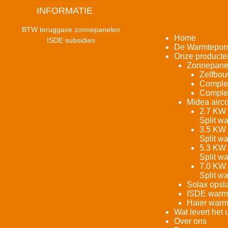
INFORMATIE
BTW teruggave zonnepanelen
Home
ISDE subsidies
De Warmtepo
Onze producte
Zonnepane
Zelfbou
Complet
Complet
Midea airco
2.7 KW 
Split w
3.5 KW 
Split w
5.3 KW 
Split w
7.0 KW 
Split w
Solax opsla
ISDE warm
Haier warm
Wat levert het 
Over ons