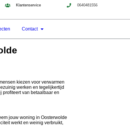
Klantenservice
0640481556
ecten
Contact
olde
er mensen kiezen voor verwarmen
zuinig werken en tegelijkertijd
 profiteert van betaalbaar en
steem jouw woning in Oosterwolde
iteit werkt en weinig verbruikt,