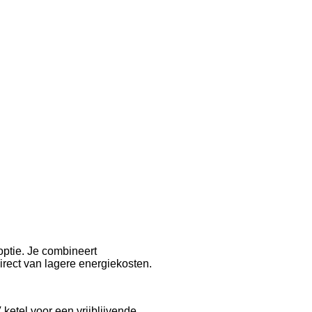
ptie. Je combineert
rect van lagere energiekosten.
etel voor een vrijblijvende