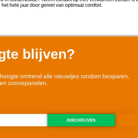
jij het hele jaar door geniet van optimaal comfort.
te blijven?
 de hoogte omtrend alle nieuwtjes rondom besparen,
en zonnepanelen.
INSCHRIJVEN