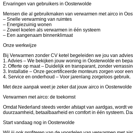
Ervaringen van gebruikers in Oosterwolde
Mensen die al gebruikmaken van verwarmen met airco in Oost
– Snelle verwarming van ruimtes
– Energiezuinig wonen
– Zowel koelen als verwarmen in één systeem
– Een aangenaam binnenklimaat
Onze werkwijze
Bij Verwarmen zonder CV ketel begeleiden we jou van advies t
1. Advies – We bekijken jouw woning in Oosterwolde en bepal
2. Offerte op maat – Duidelijk en transparant, zonder verrassi
3. Installatie – Onze gecertificeerde monteurs zorgen voor een
4. Service en onderhoud – Voor jarenlang zorgeloos gebruik.
Met deze aanpak weet je zeker dat jouw airco in Oosterwolde
Verwarmen met airco: de toekomst
Omdat Nederland steeds verder afstapt van aardgas, wordt ve
duurzaamheid, betaalbaarheid en comfort in één systeem. Daa
Start vandaag nog in Oosterwolde
Wil jij ook profiteren van de voordelen van verwarmen met a