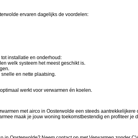
erwolde ervaren dagelijks de voordelen:
ot installatie en onderhoud:
en welk systeem het meest geschikt is.
ngen.
 snelle en nette plaatsing.
 optimaal werkt voor verwarmen én koelen.
rwarmen met airco in Oosterwolde een steeds aantrekkelijkere o
rmee maak je jouw woning toekomstbestendig en profiteer je di
irco in Oosterwolde? Neem contact op met Verwarmen zonder CV k