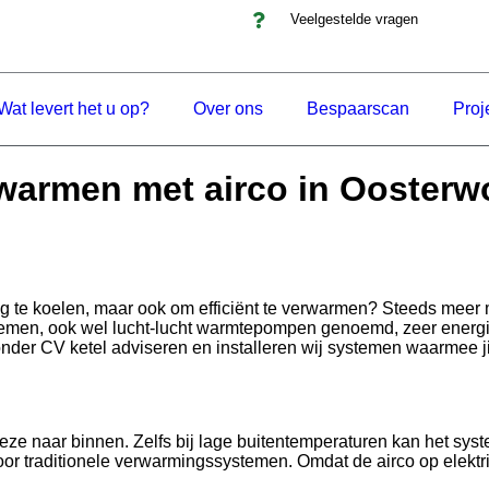
Veelgestelde vragen
Wat levert het u op?
Over ons
Bespaarscan
Proj
warmen met airco in Oosterw
ning te koelen, maar ook om efficiënt te verwarmen? Steeds me
temen, ook wel lucht-lucht warmtepompen genoemd, zeer energie
der CV ketel adviseren en installeren wij systemen waarmee jij
deze naar binnen. Zelfs bij lage buitentemperaturen kan het sy
oor traditionele verwarmingssystemen. Omdat de airco op elektric