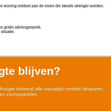
 je woning voldoet aan de eisen die steeds strenger worden.
n gratis adviesgesprek.
situatie.
te blijven?
 de hoogte omtrend alle nieuwtjes rondom besparen,
en zonnepanelen.