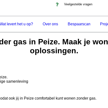
Veelgestelde vragen
Wat levert het u op?
Over ons
Bespaarscan
Proj
er gas in Peize. Maak je wo
oplossingen.
eize.
nige samenleving
zodat ook jij in Peize comfortabel kunt wonen zonder gas.