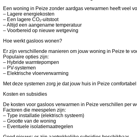
Een woning in Peize zonder aardgas verwarmen heeft veel vo
– Lagere energiekosten
– Een lagere CO₂-uitstoot
– Altijd een aangename temperatuur
– Voorbereid op nieuwe wetgeving
Hoe werkt gasloos wonen?
Er zijn verschillende manieren om jouw woning in Peize te 
Populaire opties zijn:
– Hybride warmtepompen
– PV-systemen
– Elektrische vloerverwarming
Met deze systemen zorg je dat jouw huis in Peize comfortabel bl
Kosten en subsidies
De kosten voor gasloos verwarmen in Peize verschillen per 
Factoren die meespelen zijn:
– Type installatie (elektrisch systeem)
– Grootte van de woning
– Eventuele isolatiemaatregelen
Goed nieuws: er zijn aantrekkelijke subsidies beschikbaar.