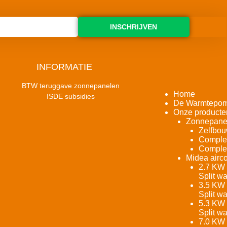
INSCHRIJVEN
INFORMATIE
BTW teruggave zonnepanelen
Home
ISDE subsidies
De Warmtepo
Onze producte
Zonnepane
Zelfbou
Complet
Complet
Midea airco
2.7 KW 
Split w
3.5 KW 
Split w
5.3 KW 
Split w
7.0 KW 