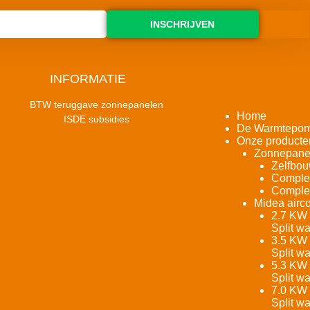
INSCHRIJVEN
INFORMATIE
BTW teruggave zonnepanelen
Home
ISDE subsidies
De Warmtepo
Onze producte
Zonnepane
Zelfbou
Complet
Complet
Midea airco
2.7 KW 
Split w
3.5 KW 
Split w
5.3 KW 
Split w
7.0 KW 
Split w