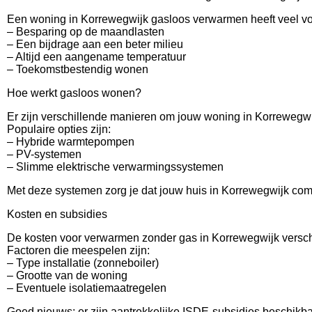
Een woning in Korrewegwijk gasloos verwarmen heeft veel vo
– Besparing op de maandlasten
– Een bijdrage aan een beter milieu
– Altijd een aangename temperatuur
– Toekomstbestendig wonen
Hoe werkt gasloos wonen?
Er zijn verschillende manieren om jouw woning in Korrewegw
Populaire opties zijn:
– Hybride warmtepompen
– PV-systemen
– Slimme elektrische verwarmingssystemen
Met deze systemen zorg je dat jouw huis in Korrewegwijk comfor
Kosten en subsidies
De kosten voor verwarmen zonder gas in Korrewegwijk versc
Factoren die meespelen zijn:
– Type installatie (zonneboiler)
– Grootte van de woning
– Eventuele isolatiemaatregelen
Goed nieuws: er zijn aantrekkelijke ISDE-subsidies beschikb