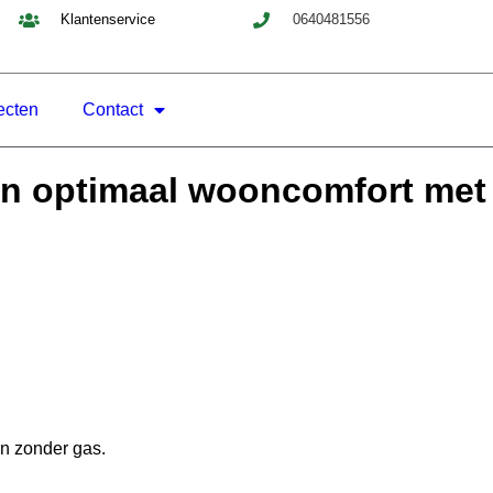
Klantenservice
0640481556
ecten
Contact
an optimaal wooncomfort met
en zonder gas.