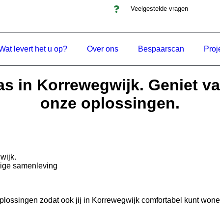
Veelgestelde vragen
Wat levert het u op?
Over ons
Bespaarscan
Proj
s in Korrewegwijk. Geniet v
onze oplossingen.
gwijk.
nige samenleving
lossingen zodat ook jij in Korrewegwijk comfortabel kunt won