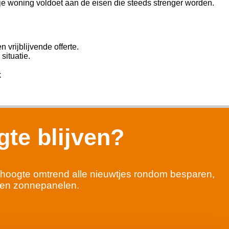
 je woning voldoet aan de eisen die steeds strenger worden.
vrijblijvende offerte.
situatie.
k
te blijven?
 de hoogte omtrend alle nieuwtjes rondom besparen,
en zonnepanelen.