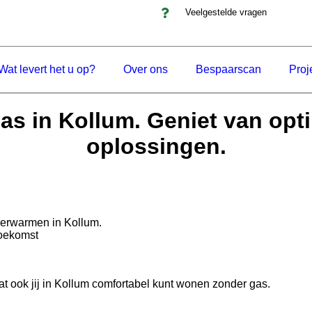
Veelgestelde vragen
Wat levert het u op?
Over ons
Bespaarscan
Proj
s in Kollum. Geniet van op
oplossingen.
verwarmen in Kollum.
toekomst
t ook jij in Kollum comfortabel kunt wonen zonder gas.