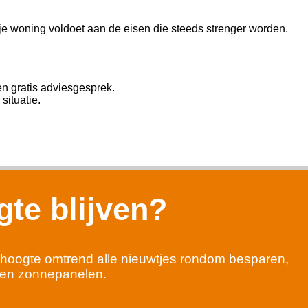
 je woning voldoet aan de eisen die steeds strenger worden.
n gratis adviesgesprek.
situatie.
te blijven?
 de hoogte omtrend alle nieuwtjes rondom besparen,
en zonnepanelen.