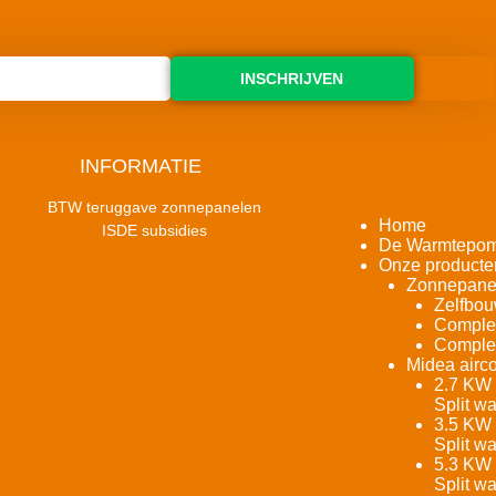
INSCHRIJVEN
INFORMATIE
BTW teruggave zonnepanelen
Home
ISDE subsidies
De Warmtepo
Onze producte
Zonnepane
Zelfbou
Complet
Complet
Midea airco
2.7 KW 
Split w
3.5 KW 
Split w
5.3 KW 
Split w