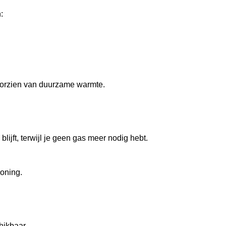
:
voorzien van duurzame warmte.
lijft, terwijl je geen gas meer nodig hebt.
woning.
chikbaar.