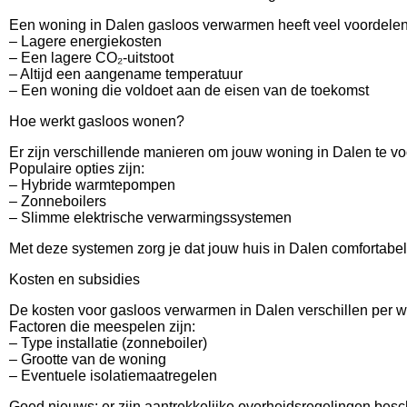
Een woning in Dalen gasloos verwarmen heeft veel voordelen
– Lagere energiekosten
– Een lagere CO₂-uitstoot
– Altijd een aangename temperatuur
– Een woning die voldoet aan de eisen van de toekomst
Hoe werkt gasloos wonen?
Er zijn verschillende manieren om jouw woning in Dalen te 
Populaire opties zijn:
– Hybride warmtepompen
– Zonneboilers
– Slimme elektrische verwarmingssystemen
Met deze systemen zorg je dat jouw huis in Dalen comfortabel b
Kosten en subsidies
De kosten voor gasloos verwarmen in Dalen verschillen per 
Factoren die meespelen zijn:
– Type installatie (zonneboiler)
– Grootte van de woning
– Eventuele isolatiemaatregelen
Goed nieuws: er zijn aantrekkelijke overheidsregelingen bes