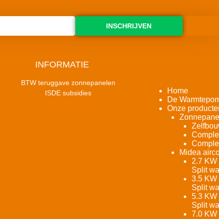
INSCHRIJVEN
INFORMATIE
BTW teruggave zonnepanelen
Home
ISDE subsidies
De Warmtepo
Onze producte
Zonnepane
Zelfbou
Complet
Complet
Midea airco
2.7 KW 
Split w
3.5 KW 
Split w
5.3 KW 
Split w
7.0 KW 