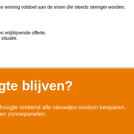
 je woning voldoet aan de eisen die steeds strenger worden.
vrijblijvende offerte.
situatie.
te blijven?
 de hoogte omtrend alle nieuwtjes rondom besparen,
en zonnepanelen.