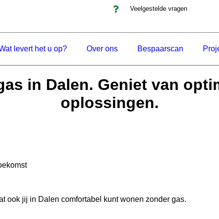
Veelgestelde vragen
Wat levert het u op?
Over ons
Bespaarscan
Proj
as in Dalen. Geniet van opt
oplossingen.
toekomst
t ook jij in Dalen comfortabel kunt wonen zonder gas.