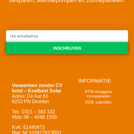
besparen, warmtepompen en zonnepanelen.
INSCHRIJVEN
INFORMATIE
Verwarmen zonder CV
ketel – Koelbest Solar
BTW teruggave
Adres: De Aar 81
zonnepanelen
8253 PN Dronten
ISDE subsidies
Tel: 0321 – 383 102
Mob: 06 – 4048 1556
KvK: 61480673
Btw: NL103477913B01