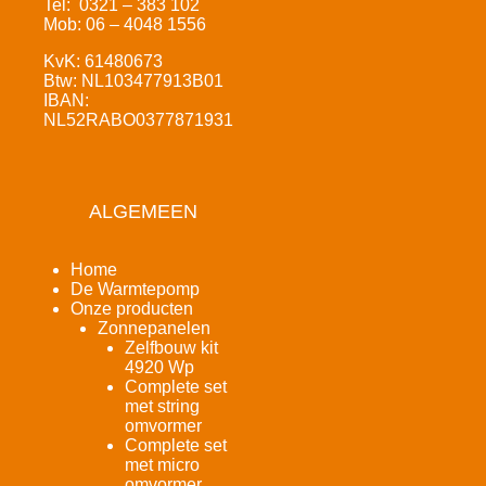
Tel: 0321 – 383 102
Mob: 06 – 4048 1556
KvK: 61480673
Btw: NL103477913B01
IBAN:
NL52RABO0377871931
ALGEMEEN
Home
De Warmtepomp
Onze producten
Zonnepanelen
Zelfbouw kit
4920 Wp
Complete set
met string
omvormer
Complete set
met micro
omvormer