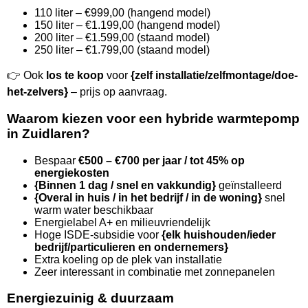
110 liter – €999,00 (hangend model)
150 liter – €1.199,00 (hangend model)
200 liter – €1.599,00 (staand model)
250 liter – €1.799,00 (staand model)
👉 Ook
los te koop
voor
{zelf installatie/zelfmontage/doe-
het-zelvers}
– prijs op aanvraag.
Waarom kiezen voor een hybride warmtepomp
in Zuidlaren?
Bespaar
€500 – €700 per jaar / tot 45% op
energiekosten
{Binnen 1 dag / snel en vakkundig}
geïnstalleerd
{Overal in huis / in het bedrijf / in de woning}
snel
warm water beschikbaar
Energielabel A+ en milieuvriendelijk
Hoge ISDE-subsidie voor
{elk huishouden/ieder
bedrijf/particulieren en ondernemers}
Extra koeling op de plek van installatie
Zeer interessant in combinatie met zonnepanelen
Energiezuinig & duurzaam