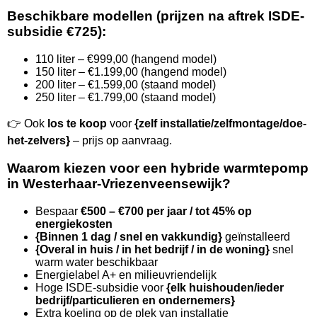
Beschikbare modellen (prijzen na aftrek ISDE-
subsidie €725):
110 liter – €999,00 (hangend model)
150 liter – €1.199,00 (hangend model)
200 liter – €1.599,00 (staand model)
250 liter – €1.799,00 (staand model)
👉 Ook
los te koop
voor
{zelf installatie/zelfmontage/doe-
het-zelvers}
– prijs op aanvraag.
Waarom kiezen voor een hybride warmtepomp
in Westerhaar-Vriezenveensewijk?
Bespaar
€500 – €700 per jaar / tot 45% op
energiekosten
{Binnen 1 dag / snel en vakkundig}
geïnstalleerd
{Overal in huis / in het bedrijf / in de woning}
snel
warm water beschikbaar
Energielabel A+ en milieuvriendelijk
Hoge ISDE-subsidie voor
{elk huishouden/ieder
bedrijf/particulieren en ondernemers}
Extra koeling op de plek van installatie