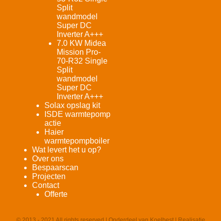
Split
wandmodel
Super DC
Inverter A+++
7.0 KW Midea
Mission Pro-
70-R32 Single
Split
wandmodel
Super DC
Inverter A+++
Solax opslag kit
ISDE warmtepomp
actie
Haier
warmtepompboiler
Wat levert het u op?
Over ons
Bespaarscan
Projecten
Contact
Offerte
© 2013 - 2021 All rights reserved | Onderdeel van Koelbest | Realisatie