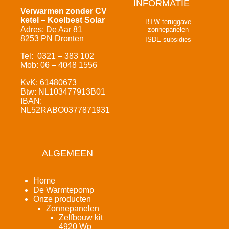
INFORMATIE
Verwarmen zonder CV
ketel – Koelbest Solar
BTW teruggave
Adres: De Aar 81
zonnepanelen
8253 PN Dronten
ISDE subsidies
Tel: 0321 – 383 102
Mob: 06 – 4048 1556
KvK: 61480673
Btw: NL103477913B01
IBAN:
NL52RABO0377871931
ALGEMEEN
Home
De Warmtepomp
Onze producten
Zonnepanelen
Zelfbouw kit
4920 Wp