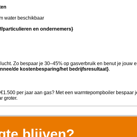
ten
m water beschikbaar
jf/particulieren en ondernemers}
ucht. Zo bespaar je 30–45% op gasverbruik en benut je jouw e
nnee/de kostenbesparing/het bedrijfsresultaat}
.
 €1.500 per jaar aan gas? Met een warmtepompboiler bespaar je
r groter.
te blijven?