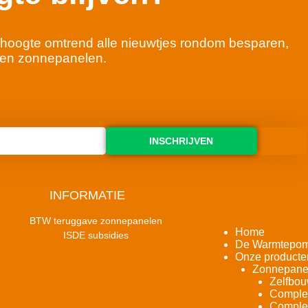
 de hoogte omtrend alle nieuwtjes rondom besparen,
en zonnepanelen.
INSCHRIJVEN
INFORMATIE
BTW teruggave zonnepanelen
Home
ISDE subsidies
De Warmtepo
Onze producte
Zonnepane
Zelfbou
Complet
Complet