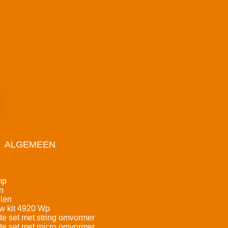
ALGEMEEN
mp
n
len
w kit 4920 Wp
e set met string omvormer
e set met micro omvormer