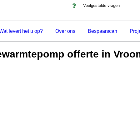
Veelgestelde vragen
Wat levert het u op?
Over ons
Bespaarscan
Proj
ewarmtepomp offerte in Vro