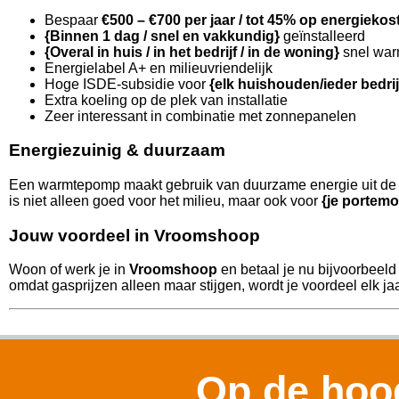
Bespaar
€500 – €700 per jaar / tot 45% op energiekos
{Binnen 1 dag / snel en vakkundig}
geïnstalleerd
{Overal in huis / in het bedrijf / in de woning}
snel war
Energielabel A+ en milieuvriendelijk
Hoge ISDE-subsidie voor
{elk huishouden/ieder bedri
Extra koeling op de plek van installatie
Zeer interessant in combinatie met zonnepanelen
Energiezuinig & duurzaam
Een warmtepomp maakt gebruik van duurzame energie uit de l
is niet alleen goed voor het milieu, maar ook voor
{je portemo
Jouw voordeel in Vroomshoop
Woon of werk je in
Vroomshoop
en betaal je nu bijvoorbeeld
omdat gasprijzen alleen maar stijgen, wordt je voordeel elk jaa
Op de hoog