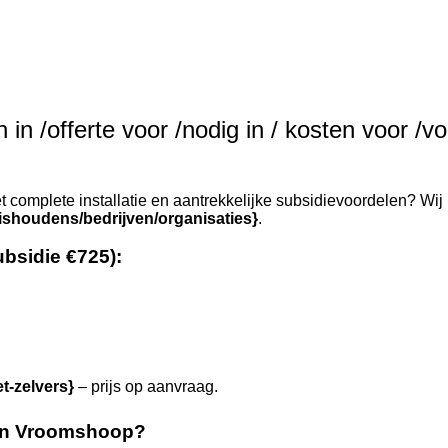
in /offerte voor /nodig in / kosten voor /vo
 complete installatie en aantrekkelijke subsidievoordelen? Wij 
ishoudens/bedrijven/organisaties}
.
ubsidie €725):
et-zelvers}
– prijs op aanvraag.
in Vroomshoop?