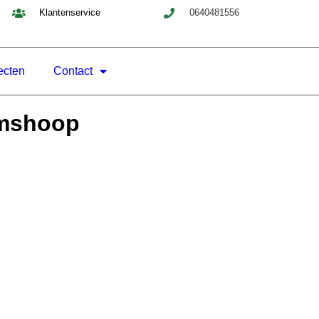
Klantenservice
0640481556
ecten
Contact
omshoop