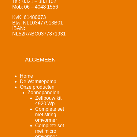
Tel: 0321 – 383 102
Mob: 06 – 4048 1556
KvK: 61480673
Btw: NL103477913B01
IBAN:
NL52RABO0377871931
ALGEMEEN
Home
De Warmtepomp
Onze producten
Zonnepanelen
Zelfbouw kit
4920 Wp
Complete set
met string
omvormer
Complete set
met micro
omvormer