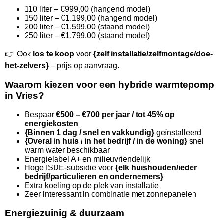
110 liter – €999,00 (hangend model)
150 liter – €1.199,00 (hangend model)
200 liter – €1.599,00 (staand model)
250 liter – €1.799,00 (staand model)
👉 Ook
los te koop
voor
{zelf installatie/zelfmontage/doe-
het-zelvers}
– prijs op aanvraag.
Waarom kiezen voor een hybride warmtepomp
in Vries?
Bespaar
€500 – €700 per jaar / tot 45% op
energiekosten
{Binnen 1 dag / snel en vakkundig}
geïnstalleerd
{Overal in huis / in het bedrijf / in de woning}
snel
warm water beschikbaar
Energielabel A+ en milieuvriendelijk
Hoge ISDE-subsidie voor
{elk huishouden/ieder
bedrijf/particulieren en ondernemers}
Extra koeling op de plek van installatie
Zeer interessant in combinatie met zonnepanelen
Energiezuinig & duurzaam