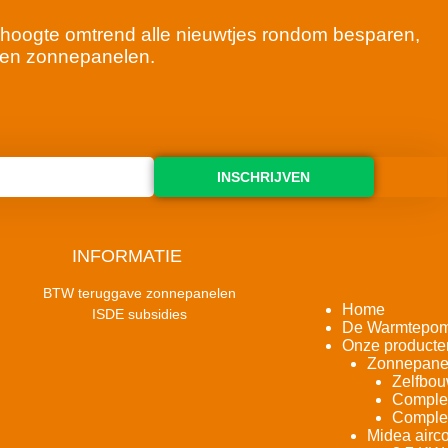
 de hoogte omtrend alle nieuwtjes rondom besparen,
en zonnepanelen.
INSCHRIJVEN
INFORMATIE
BTW teruggave zonnepanelen
Home
ISDE subsidies
De Warmtepo
Onze producte
Zonnepane
Zelfbou
Complet
Complet
Midea airco