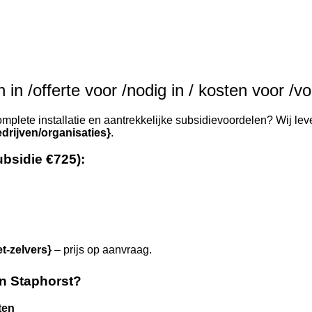
in /offerte voor /nodig in / kosten voor /vo
mplete installatie en aantrekkelijke subsidievoordelen? Wij lev
drijven/organisaties}
.
ubsidie €725):
et-zelvers}
– prijs op aanvraag.
n Staphorst?
ten