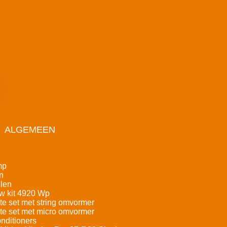
ALGEMEEN
mp
n
len
w kit 4920 Wp
e set met string omvormer
e set met micro omvormer
nditioners