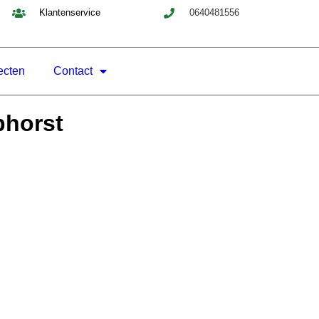
Klantenservice
0640481556
ecten
Contact
phorst