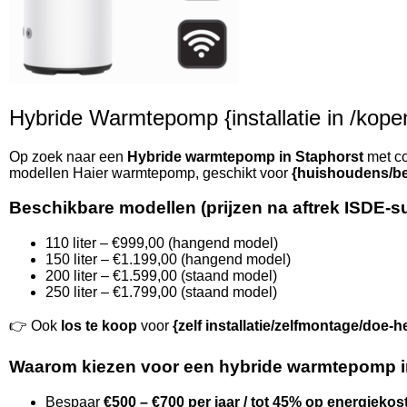
Hybride Warmtepomp {installatie in /kopen 
Op zoek naar een
Hybride warmtepomp in Staphorst
met co
modellen Haier warmtepomp, geschikt voor
{huishoudens/be
Beschikbare modellen (prijzen na aftrek ISDE-s
110 liter – €999,00 (hangend model)
150 liter – €1.199,00 (hangend model)
200 liter – €1.599,00 (staand model)
250 liter – €1.799,00 (staand model)
👉 Ook
los te koop
voor
{zelf installatie/zelfmontage/doe-h
Waarom kiezen voor een hybride warmtepomp i
Bespaar
€500 – €700 per jaar / tot 45% op energiekos