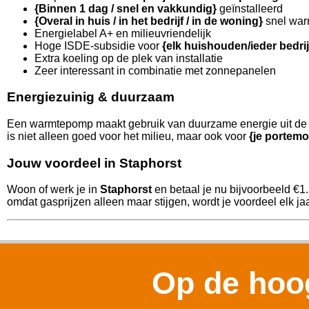
{Binnen 1 dag / snel en vakkundig}
geïnstalleerd
{Overal in huis / in het bedrijf / in de woning}
snel war
Energielabel A+ en milieuvriendelijk
Hoge ISDE-subsidie voor
{elk huishouden/ieder bedri
Extra koeling op de plek van installatie
Zeer interessant in combinatie met zonnepanelen
Energiezuinig & duurzaam
Een warmtepomp maakt gebruik van duurzame energie uit de l
is niet alleen goed voor het milieu, maar ook voor
{je portemo
Jouw voordeel in Staphorst
Woon of werk je in
Staphorst
en betaal je nu bijvoorbeeld €1
omdat gasprijzen alleen maar stijgen, wordt je voordeel elk jaa
Op de hoog