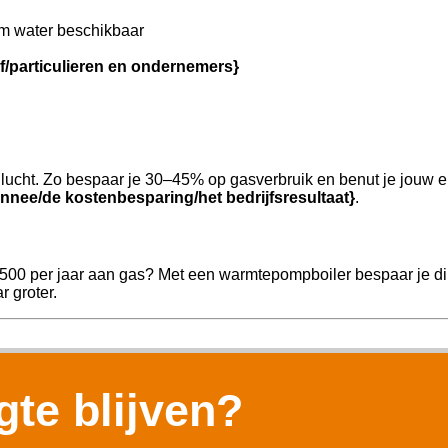
m water beschikbaar
jf/particulieren en ondernemers}
ucht. Zo bespaar je 30–45% op gasverbruik en benut je jouw e
nnee/de kostenbesparing/het bedrijfsresultaat}
.
.500 per jaar aan gas? Met een warmtepompboiler bespaar je dir
r groter.
te blijven?