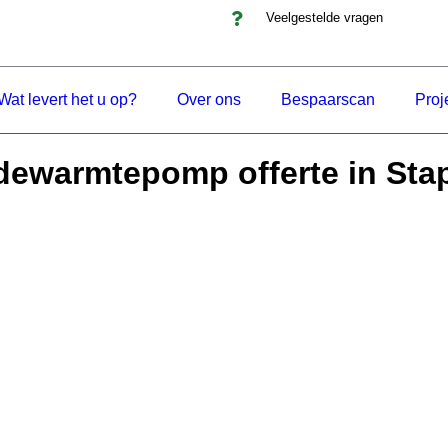
Veelgestelde vragen
Wat levert het u op?
Over ons
Bespaarscan
Proj
dewarmtepomp offerte in Sta