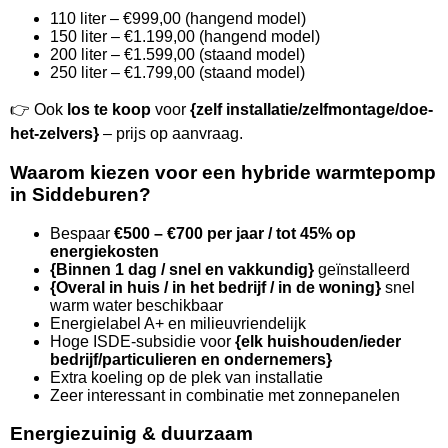
110 liter – €999,00 (hangend model)
150 liter – €1.199,00 (hangend model)
200 liter – €1.599,00 (staand model)
250 liter – €1.799,00 (staand model)
👉 Ook
los te koop
voor
{zelf installatie/zelfmontage/doe-
het-zelvers}
– prijs op aanvraag.
Waarom kiezen voor een hybride warmtepomp
in Siddeburen?
Bespaar
€500 – €700 per jaar / tot 45% op
energiekosten
{Binnen 1 dag / snel en vakkundig}
geïnstalleerd
{Overal in huis / in het bedrijf / in de woning}
snel
warm water beschikbaar
Energielabel A+ en milieuvriendelijk
Hoge ISDE-subsidie voor
{elk huishouden/ieder
bedrijf/particulieren en ondernemers}
Extra koeling op de plek van installatie
Zeer interessant in combinatie met zonnepanelen
Energiezuinig & duurzaam