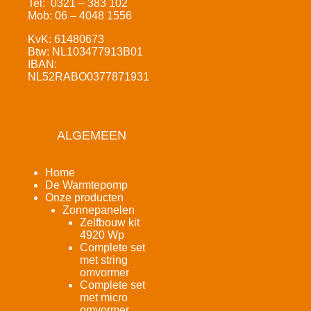
Tel: 0321 – 383 102
Mob: 06 – 4048 1556
KvK: 61480673
Btw: NL103477913B01
IBAN:
NL52RABO0377871931
ALGEMEEN
Home
De Warmtepomp
Onze producten
Zonnepanelen
Zelfbouw kit
4920 Wp
Complete set
met string
omvormer
Complete set
met micro
omvormer