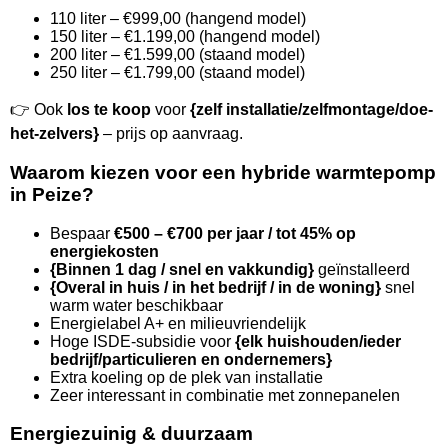
110 liter – €999,00 (hangend model)
150 liter – €1.199,00 (hangend model)
200 liter – €1.599,00 (staand model)
250 liter – €1.799,00 (staand model)
👉 Ook
los te koop
voor
{zelf installatie/zelfmontage/doe-
het-zelvers}
– prijs op aanvraag.
Waarom kiezen voor een hybride warmtepomp
in Peize?
Bespaar
€500 – €700 per jaar / tot 45% op
energiekosten
{Binnen 1 dag / snel en vakkundig}
geïnstalleerd
{Overal in huis / in het bedrijf / in de woning}
snel
warm water beschikbaar
Energielabel A+ en milieuvriendelijk
Hoge ISDE-subsidie voor
{elk huishouden/ieder
bedrijf/particulieren en ondernemers}
Extra koeling op de plek van installatie
Zeer interessant in combinatie met zonnepanelen
Energiezuinig & duurzaam