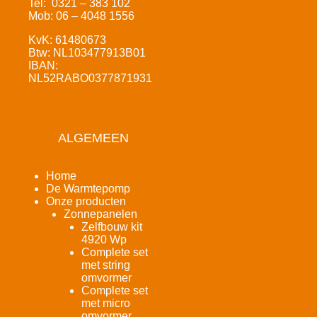
Tel: 0321 – 383 102
Mob: 06 – 4048 1556
KvK: 61480673
Btw: NL103477913B01
IBAN:
NL52RABO0377871931
ALGEMEEN
Home
De Warmtepomp
Onze producten
Zonnepanelen
Zelfbouw kit
4920 Wp
Complete set
met string
omvormer
Complete set
met micro
omvormer