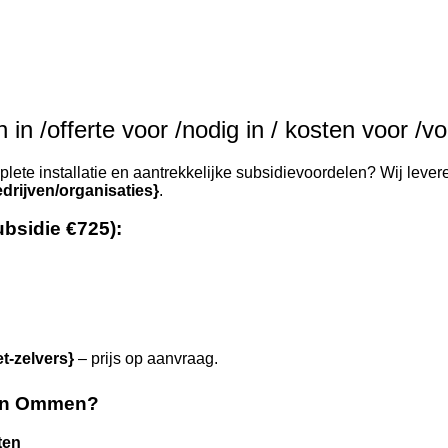
 in /offerte voor /nodig in / kosten voor /
ete installatie en aantrekkelijke subsidievoordelen? Wij levere
drijven/organisaties}
.
ubsidie €725):
et-zelvers}
– prijs op aanvraag.
 in Ommen?
ten