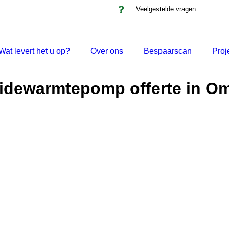
Veelgestelde vragen
Wat levert het u op?
Over ons
Bespaarscan
Proj
idewarmtepomp offerte in 