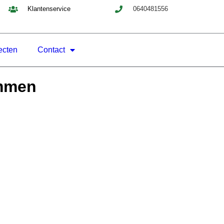
Klantenservice
0640481556
ecten
Contact
Ommen