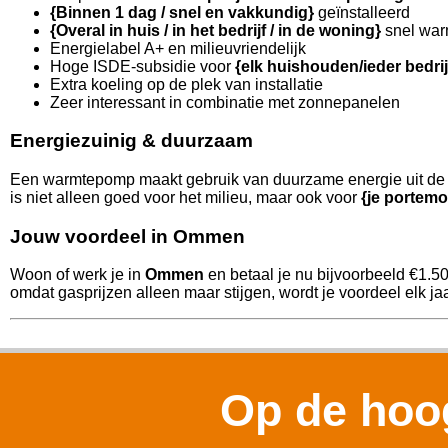
{Binnen 1 dag / snel en vakkundig}
geïnstalleerd
{Overal in huis / in het bedrijf / in de woning}
snel war
Energielabel A+ en milieuvriendelijk
Hoge ISDE-subsidie voor
{elk huishouden/ieder bedri
Extra koeling op de plek van installatie
Zeer interessant in combinatie met zonnepanelen
Energiezuinig & duurzaam
Een warmtepomp maakt gebruik van duurzame energie uit de l
is niet alleen goed voor het milieu, maar ook voor
{je portemo
Jouw voordeel in Ommen
Woon of werk je in
Ommen
en betaal je nu bijvoorbeeld €1.5
omdat gasprijzen alleen maar stijgen, wordt je voordeel elk jaa
Op de hoog