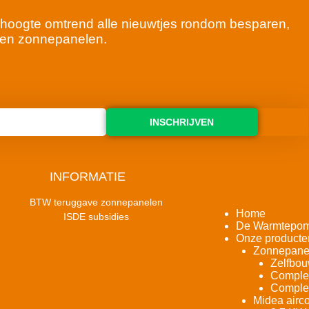
 de hoogte omtrend alle nieuwtjes rondom besparen,
en zonnepanelen.
INSCHRIJVEN
INFORMATIE
BTW teruggave zonnepanelen
Home
ISDE subsidies
De Warmtepo
Onze producte
Zonnepane
Zelfbou
Complet
Complet
Midea airco