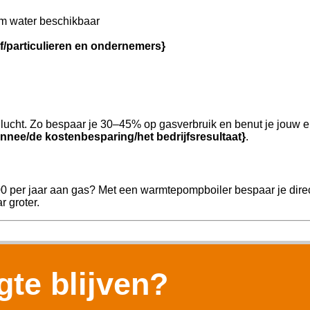
m water beschikbaar
jf/particulieren en ondernemers}
ucht. Zo bespaar je 30–45% op gasverbruik en benut je jouw e
nnee/de kostenbesparing/het bedrijfsresultaat}
.
00 per jaar aan gas? Met een warmtepompboiler bespaar je direc
r groter.
te blijven?