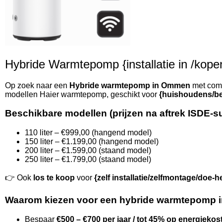
Hybride Warmtepomp {installatie in /kopen
Op zoek naar een
Hybride warmtepomp in Ommen
met compl
modellen Haier warmtepomp, geschikt voor
{huishoudens/be
Beschikbare modellen (prijzen na aftrek ISDE-s
110 liter – €999,00 (hangend model)
150 liter – €1.199,00 (hangend model)
200 liter – €1.599,00 (staand model)
250 liter – €1.799,00 (staand model)
👉 Ook
los te koop
voor
{zelf installatie/zelfmontage/doe-h
Waarom kiezen voor een hybride warmtepomp
Bespaar
€500 – €700 per jaar / tot 45% op energiekos