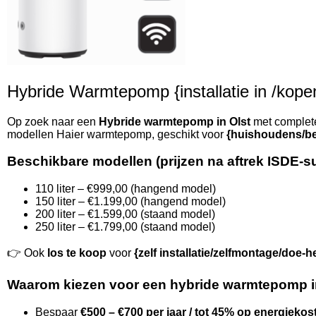
Hybride Warmtepomp {installatie in /kopen 
Op zoek naar een
Hybride warmtepomp in Olst
met complete 
modellen Haier warmtepomp, geschikt voor
{huishoudens/be
Beschikbare modellen (prijzen na aftrek ISDE-s
110 liter – €999,00 (hangend model)
150 liter – €1.199,00 (hangend model)
200 liter – €1.599,00 (staand model)
250 liter – €1.799,00 (staand model)
👉 Ook
los te koop
voor
{zelf installatie/zelfmontage/doe-h
Waarom kiezen voor een hybride warmtepomp i
Bespaar
€500 – €700 per jaar / tot 45% op energiekos