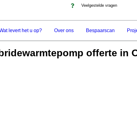
Veelgestelde vragen
Wat levert het u op?
Over ons
Bespaarscan
Proj
bridewarmtepomp offerte in O