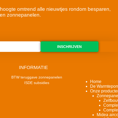
 de hoogte omtrend alle nieuwtjes rondom besparen,
en zonnepanelen.
INSCHRIJVEN
INFORMATIE
BTW teruggave zonnepanelen
Home
ISDE subsidies
De Warmtepo
Onze producte
Zonnepane
Zelfbou
Complet
Complet
Midea airco