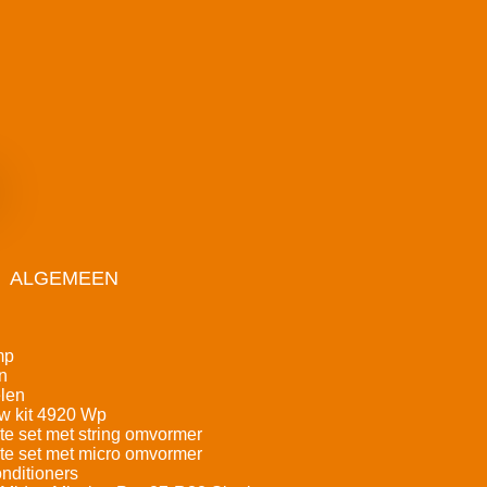
ALGEMEEN
mp
n
len
w kit 4920 Wp
e set met string omvormer
e set met micro omvormer
nditioners