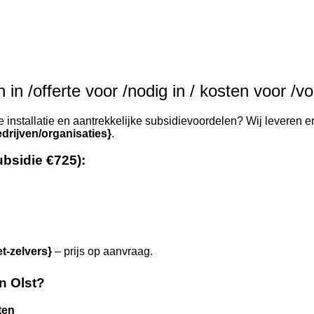
in /offerte voor /nodig in / kosten voor /vo
installatie en aantrekkelijke subsidievoordelen? Wij leveren en
drijven/organisaties}
.
ubsidie €725):
et-zelvers}
– prijs op aanvraag.
n Olst?
ten