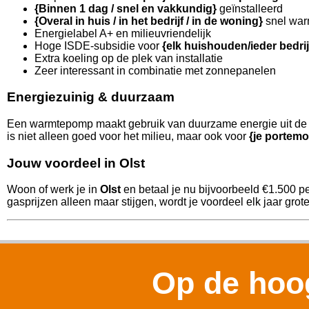
{Binnen 1 dag / snel en vakkundig}
geïnstalleerd
{Overal in huis / in het bedrijf / in de woning}
snel war
Energielabel A+ en milieuvriendelijk
Hoge ISDE-subsidie voor
{elk huishouden/ieder bedri
Extra koeling op de plek van installatie
Zeer interessant in combinatie met zonnepanelen
Energiezuinig & duurzaam
Een warmtepomp maakt gebruik van duurzame energie uit de l
is niet alleen goed voor het milieu, maar ook voor
{je portemo
Jouw voordeel in Olst
Woon of werk je in
Olst
en betaal je nu bijvoorbeeld €1.500 p
gasprijzen alleen maar stijgen, wordt je voordeel elk jaar grote
Op de hoog