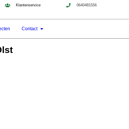
Klantenservice
0640481556
ecten
Contact
lst