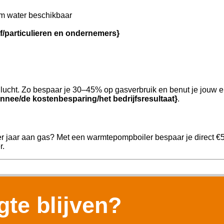
m water beschikbaar
jf/particulieren en ondernemers}
ucht. Zo bespaar je 30–45% op gasverbruik en benut je jouw e
nnee/de kostenbesparing/het bedrijfsresultaat}
.
er jaar aan gas? Met een warmtepompboiler bespaar je direct €
r.
te blijven?