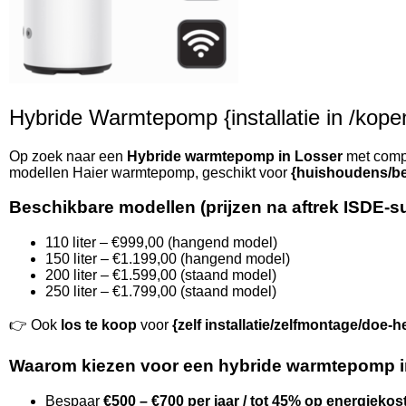
Hybride Warmtepomp {installatie in /kopen 
Op zoek naar een
Hybride warmtepomp in Losser
met compl
modellen Haier warmtepomp, geschikt voor
{huishoudens/be
Beschikbare modellen (prijzen na aftrek ISDE-s
110 liter – €999,00 (hangend model)
150 liter – €1.199,00 (hangend model)
200 liter – €1.599,00 (staand model)
250 liter – €1.799,00 (staand model)
👉 Ook
los te koop
voor
{zelf installatie/zelfmontage/doe-h
Waarom kiezen voor een hybride warmtepomp i
Bespaar
€500 – €700 per jaar / tot 45% op energiekos