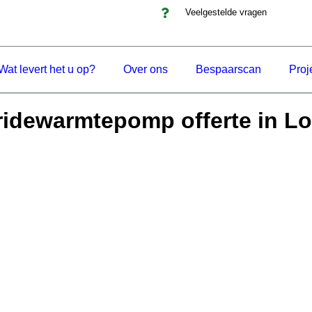
Veelgestelde vragen
Wat levert het u op?
Over ons
Bespaarscan
Proj
ridewarmtepomp offerte in Lo