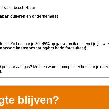
m water beschikbaar
jf/particulieren en ondernemers}
ucht. Zo bespaar je 30–45% op gasverbruik en benut je jouw e
nnee/de kostenbesparing/het bedrijfsresultaat}
.
0 per jaar aan gas? Met een warmtepompboiler bespaar je direc
r.
te blijven?