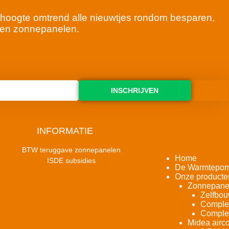
 de hoogte omtrend alle nieuwtjes rondom besparen,
en zonnepanelen.
INSCHRIJVEN
INFORMATIE
BTW teruggave zonnepanelen
Home
ISDE subsidies
De Warmtepo
Onze producte
Zonnepane
Zelfbou
Complet
Complet
Midea airco