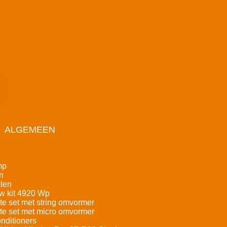
ALGEMEEN
mp
n
len
w kit 4920 Wp
e set met string omvormer
e set met micro omvormer
nditioners