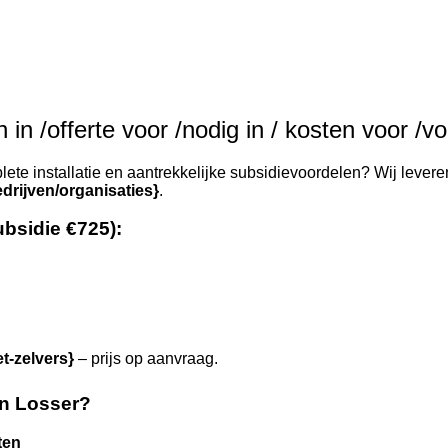
in /offerte voor /nodig in / kosten voor /vo
ete installatie en aantrekkelijke subsidievoordelen? Wij leveren
drijven/organisaties}
.
ubsidie €725):
et-zelvers}
– prijs op aanvraag.
n Losser?
ten