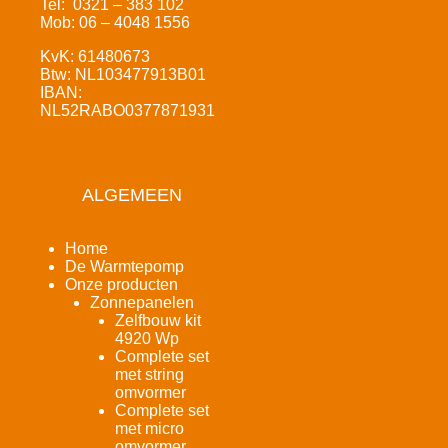
Tel: 0321 – 383 102
Mob: 06 – 4048 1556
KvK: 61480673
Btw: NL103477913B01
IBAN:
NL52RABO0377871931
ALGEMEEN
Home
De Warmtepomp
Onze producten
Zonnepanelen
Zelfbouw kit
4920 Wp
Complete set
met string
omvormer
Complete set
met micro
omvormer