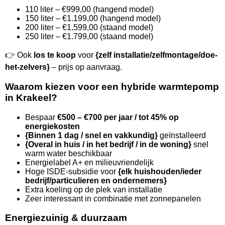
110 liter – €999,00 (hangend model)
150 liter – €1.199,00 (hangend model)
200 liter – €1.599,00 (staand model)
250 liter – €1.799,00 (staand model)
👉 Ook
los te koop
voor
{zelf installatie/zelfmontage/doe-
het-zelvers}
– prijs op aanvraag.
Waarom kiezen voor een hybride warmtepomp
in Krakeel?
Bespaar
€500 – €700 per jaar / tot 45% op
energiekosten
{Binnen 1 dag / snel en vakkundig}
geïnstalleerd
{Overal in huis / in het bedrijf / in de woning}
snel
warm water beschikbaar
Energielabel A+ en milieuvriendelijk
Hoge ISDE-subsidie voor
{elk huishouden/ieder
bedrijf/particulieren en ondernemers}
Extra koeling op de plek van installatie
Zeer interessant in combinatie met zonnepanelen
Energiezuinig & duurzaam