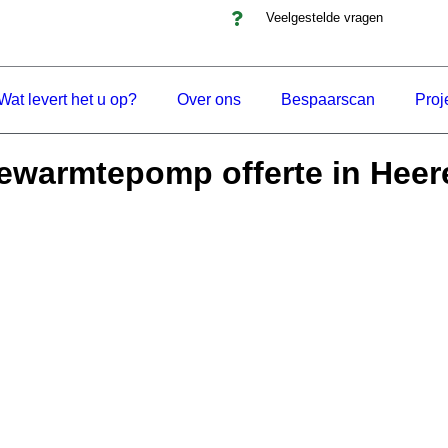
Veelgestelde vragen
Wat levert het u op?
Over ons
Bespaarscan
Proj
ewarmtepomp offerte in Hee