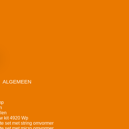
ALGEMEEN
mp
n
len
w kit 4920 Wp
e set met string omvormer
e set met micro omvormer