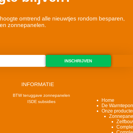
 de hoogte omtrend alle nieuwtjes rondom besparen,
en zonnepanelen.
INSCHRIJVEN
INFORMATIE
BTW teruggave zonnepanelen
Home
ISDE subsidies
De Warmtepo
Onze producte
Zonnepane
Zelfbou
Complet
Complet