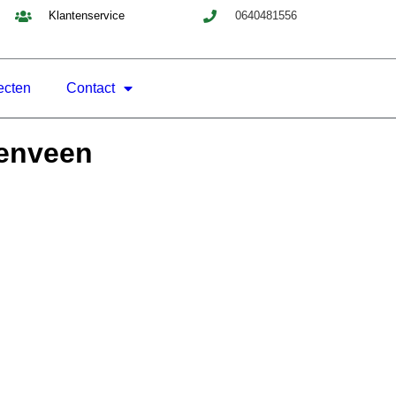
Klantenservice
0640481556
ecten
Contact
renveen