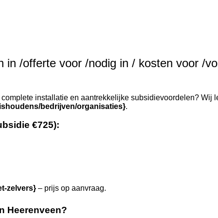
in /offerte voor /nodig in / kosten voor /vo
complete installatie en aantrekkelijke subsidievoordelen? Wij l
ishoudens/bedrijven/organisaties}
.
ubsidie €725):
et-zelvers}
– prijs op aanvraag.
in Heerenveen?