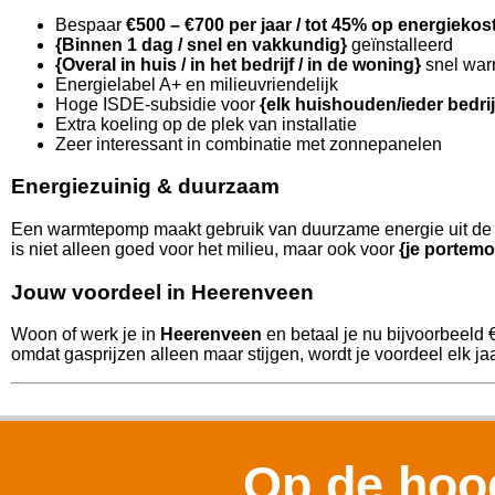
Bespaar
€500 – €700 per jaar / tot 45% op energiekos
{Binnen 1 dag / snel en vakkundig}
geïnstalleerd
{Overal in huis / in het bedrijf / in de woning}
snel war
Energielabel A+ en milieuvriendelijk
Hoge ISDE-subsidie voor
{elk huishouden/ieder bedri
Extra koeling op de plek van installatie
Zeer interessant in combinatie met zonnepanelen
Energiezuinig & duurzaam
Een warmtepomp maakt gebruik van duurzame energie uit de l
is niet alleen goed voor het milieu, maar ook voor
{je portemo
Jouw voordeel in Heerenveen
Woon of werk je in
Heerenveen
en betaal je nu bijvoorbeeld 
omdat gasprijzen alleen maar stijgen, wordt je voordeel elk jaa
Op de hoog