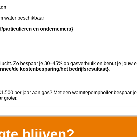
ten
m water beschikbaar
jf/particulieren en ondernemers}
ucht. Zo bespaar je 30–45% op gasverbruik en benut je jouw e
nnee/de kostenbesparing/het bedrijfsresultaat}
.
€1.500 per jaar aan gas? Met een warmtepompboiler bespaar je 
r groter.
te blijven?