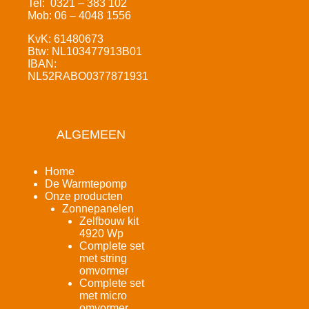
Tel: 0321 – 383 102
Mob: 06 – 4048 1556
KvK: 61480673
Btw: NL103477913B01
IBAN:
NL52RABO0377871931
ALGEMEEN
Home
De Warmtepomp
Onze producten
Zonnepanelen
Zelfbouw kit
4920 Wp
Complete set
met string
omvormer
Complete set
met micro
omvormer