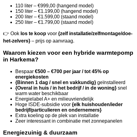
110 liter – €999,00 (hangend model)
150 liter – €1.199,00 (hangend model)
200 liter – €1.599,00 (staand model)
250 liter – €1.799,00 (staand model)
👉 Ook
los te koop
voor
{zelf installatie/zelfmontage/doe-
het-zelvers}
– prijs op aanvraag.
Waarom kiezen voor een hybride warmtepomp
in Harkema?
Bespaar
€500 – €700 per jaar / tot 45% op
energiekosten
{Binnen 1 dag / snel en vakkundig}
geïnstalleerd
{Overal in huis / in het bedrijf / in de woning}
snel
warm water beschikbaar
Energielabel A+ en milieuvriendelijk
Hoge ISDE-subsidie voor
{elk huishouden/ieder
bedrijf/particulieren en ondernemers}
Extra koeling op de plek van installatie
Zeer interessant in combinatie met zonnepanelen
Energiezuinig & duurzaam