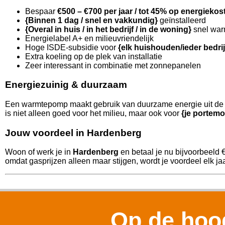
Bespaar
€500 – €700 per jaar / tot 45% op energiekos
{Binnen 1 dag / snel en vakkundig}
geïnstalleerd
{Overal in huis / in het bedrijf / in de woning}
snel war
Energielabel A+ en milieuvriendelijk
Hoge ISDE-subsidie voor
{elk huishouden/ieder bedri
Extra koeling op de plek van installatie
Zeer interessant in combinatie met zonnepanelen
Energiezuinig & duurzaam
Een warmtepomp maakt gebruik van duurzame energie uit de l
is niet alleen goed voor het milieu, maar ook voor
{je portemo
Jouw voordeel in Hardenberg
Woon of werk je in
Hardenberg
en betaal je nu bijvoorbeeld 
omdat gasprijzen alleen maar stijgen, wordt je voordeel elk jaa
Op de hoog