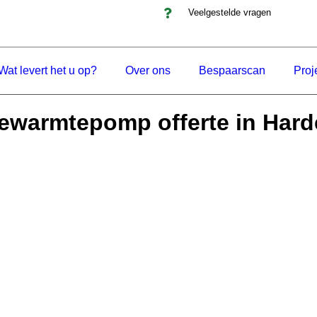
Veelgestelde vragen
Wat levert het u op?
Over ons
Bespaarscan
Proj
ewarmtepomp offerte in Har