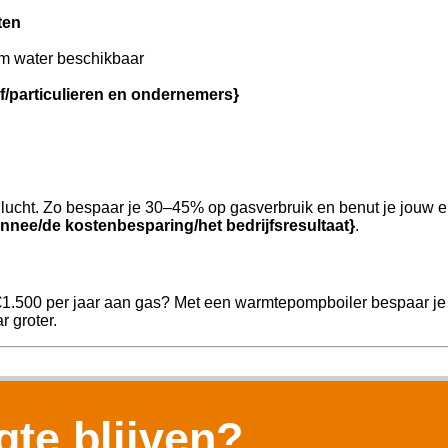
ten
m water beschikbaar
jf/particulieren en ondernemers}
ucht. Zo bespaar je 30–45% op gasverbruik en benut je jouw e
nnee/de kostenbesparing/het bedrijfsresultaat}
.
€1.500 per jaar aan gas? Met een warmtepompboiler bespaar je 
r groter.
te blijven?