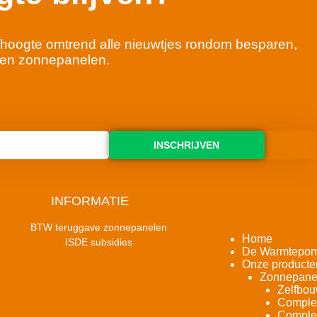
 de hoogte omtrend alle nieuwtjes rondom besparen,
en zonnepanelen.
INSCHRIJVEN
INFORMATIE
BTW teruggave zonnepanelen
Home
ISDE subsidies
De Warmtepo
Onze producte
Zonnepane
Zelfbou
Complet
Complet