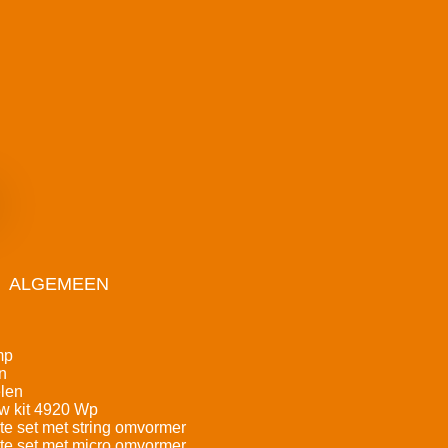
ALGEMEEN
mp
n
len
w kit 4920 Wp
e set met string omvormer
e set met micro omvormer