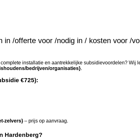
in /offerte voor /nodig in / kosten voor /vo
complete installatie en aantrekkelijke subsidievoordelen? Wij l
ishoudens/bedrijven/organisaties}
.
ubsidie €725):
et-zelvers}
– prijs op aanvraag.
in Hardenberg?