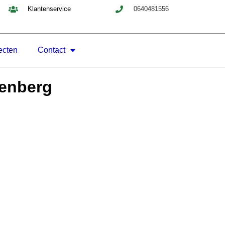
Klantenservice
0640481556
ecten
Contact
denberg