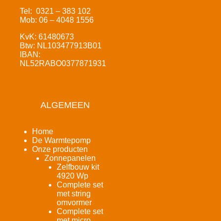
Tel: 0321 – 383 102
Mob: 06 – 4048 1556
KvK: 61480673
Btw: NL103477913B01
IBAN:
NL52RABO0377871931
ALGEMEEN
Home
De Warmtepomp
Onze producten
Zonnepanelen
Zelfbouw kit
4920 Wp
Complete set
met string
omvormer
Complete set
met micro