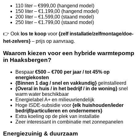
110 liter – €999,00 (hangend model)
150 liter – €1.199,00 (hangend model)
200 liter – €1.599,00 (staand model)
250 liter – €1.799,00 (staand model)
👉 Ook
los te koop
voor
{zelf installatie/zelfmontage/doe-
het-zelvers}
– prijs op aanvraag.
Waarom kiezen voor een hybride warmtepomp
in Haaksbergen?
Bespaar
€500 – €700 per jaar / tot 45% op
energiekosten
{Binnen 1 dag / snel en vakkundig}
geïnstalleerd
{Overal in huis / in het bedrijf / in de woning}
snel
warm water beschikbaar
Energielabel A+ en milieuvriendelijk
Hoge ISDE-subsidie voor
{elk huishouden/ieder
bedrijf/particulieren en ondernemers}
Extra koeling op de plek van installatie
Zeer interessant in combinatie met zonnepanelen
Energiezuinig & duurzaam