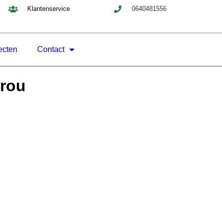
Klantenservice
0640481556
ecten
Contact
Grou