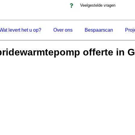
Veelgestelde vragen
Wat levert het u op?
Over ons
Bespaarscan
Proj
ridewarmtepomp offerte in 