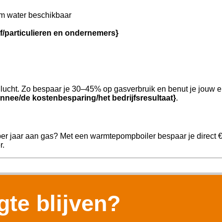
m water beschikbaar
jf/particulieren en ondernemers}
ucht. Zo bespaar je 30–45% op gasverbruik en benut je jouw e
nnee/de kostenbesparing/het bedrijfsresultaat}
.
per jaar aan gas? Met een warmtepompboiler bespaar je direct 
r.
te blijven?