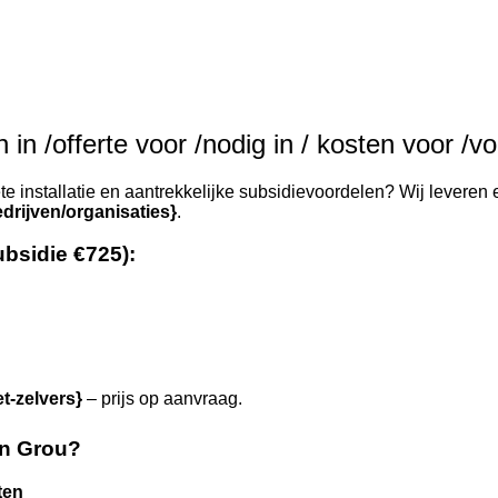
in /offerte voor /nodig in / kosten voor /v
e installatie en aantrekkelijke subsidievoordelen? Wij leveren e
drijven/organisaties}
.
ubsidie €725):
et-zelvers}
– prijs op aanvraag.
in Grou?
ten