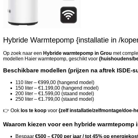
Hybride Warmtepomp {installatie in /kopen 
Op zoek naar een
Hybride warmtepomp in Grou
met complet
modellen Haier warmtepomp, geschikt voor
{huishoudens/be
Beschikbare modellen (prijzen na aftrek ISDE-s
110 liter – €999,00 (hangend model)
150 liter – €1.199,00 (hangend model)
200 liter – €1.599,00 (staand model)
250 liter – €1.799,00 (staand model)
👉 Ook
los te koop
voor
{zelf installatie/zelfmontage/doe-h
Waarom kiezen voor een hybride warmtepomp 
Bespaar
€500 – €700 per jaar / tot 45% op energiekos