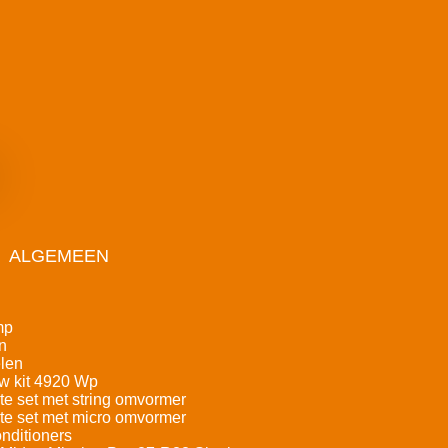
ALGEMEEN
mp
n
len
w kit 4920 Wp
e set met string omvormer
e set met micro omvormer
nditioners