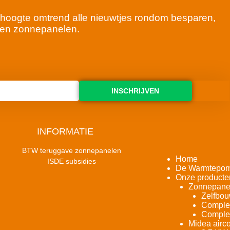
 de hoogte omtrend alle nieuwtjes rondom besparen,
en zonnepanelen.
INSCHRIJVEN
INFORMATIE
BTW teruggave zonnepanelen
Home
ISDE subsidies
De Warmtepo
Onze producte
Zonnepane
Zelfbou
Complet
Complet
Midea airco