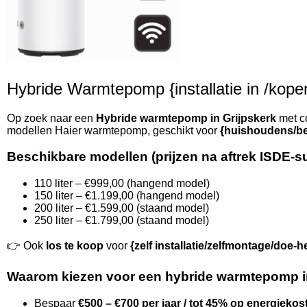
Hybride Warmtepomp {installatie in /kopen 
Op zoek naar een
Hybride warmtepomp in Grijpskerk
met co
modellen Haier warmtepomp, geschikt voor
{huishoudens/be
Beschikbare modellen (prijzen na aftrek ISDE-s
110 liter – €999,00 (hangend model)
150 liter – €1.199,00 (hangend model)
200 liter – €1.599,00 (staand model)
250 liter – €1.799,00 (staand model)
👉 Ook
los te koop
voor
{zelf installatie/zelfmontage/doe-h
Waarom kiezen voor een hybride warmtepomp i
Bespaar
€500 – €700 per jaar / tot 45% op energiekos