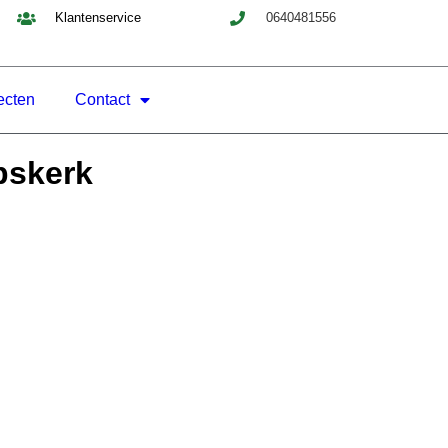
Klantenservice
0640481556
ecten
Contact
pskerk