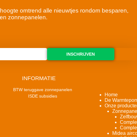
 de hoogte omtrend alle nieuwtjes rondom besparen,
en zonnepanelen.
INSCHRIJVEN
INFORMATIE
BTW teruggave zonnepanelen
Home
ISDE subsidies
De Warmtepo
Onze producte
Zonnepane
Zelfbou
Complet
Complet
Midea airco