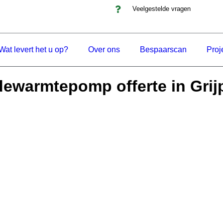
Veelgestelde vragen
Wat levert het u op?
Over ons
Bespaarscan
Proj
dewarmtepomp offerte in Grij