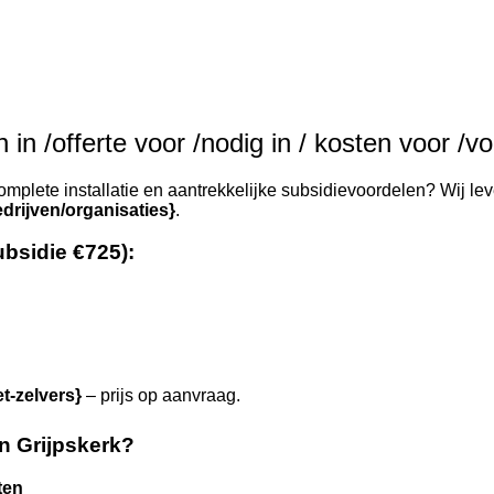
in /offerte voor /nodig in / kosten voor /vo
mplete installatie en aantrekkelijke subsidievoordelen? Wij lev
drijven/organisaties}
.
ubsidie €725):
et-zelvers}
– prijs op aanvraag.
n Grijpskerk?
ten