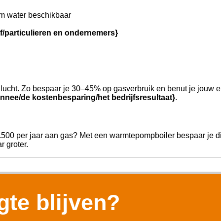
m water beschikbaar
jf/particulieren en ondernemers}
ucht. Zo bespaar je 30–45% op gasverbruik en benut je jouw e
nnee/de kostenbesparing/het bedrijfsresultaat}
.
1.500 per jaar aan gas? Met een warmtepompboiler bespaar je di
r groter.
te blijven?