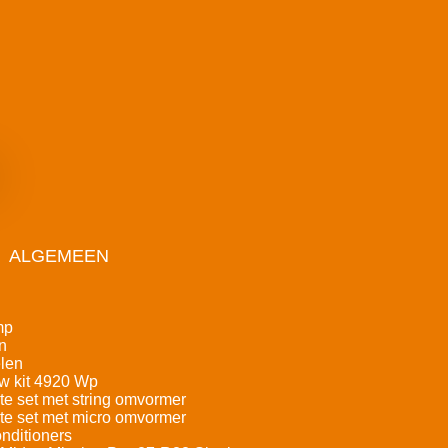
ALGEMEEN
mp
n
len
w kit 4920 Wp
e set met string omvormer
e set met micro omvormer
nditioners