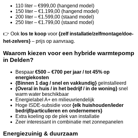
110 liter – €999,00 (hangend model)
150 liter – €1.199,00 (hangend model)
200 liter – €1.599,00 (staand model)
250 liter – €1.799,00 (staand model)
👉 Ook
los te koop
voor
{zelf installatie/zelfmontage/doe-
het-zelvers}
– prijs op aanvraag.
Waarom kiezen voor een hybride warmtepomp
in Delden?
Bespaar
€500 – €700 per jaar / tot 45% op
energiekosten
{Binnen 1 dag / snel en vakkundig}
geïnstalleerd
{Overal in huis / in het bedrijf / in de woning}
snel
warm water beschikbaar
Energielabel A+ en milieuvriendelijk
Hoge ISDE-subsidie voor
{elk huishouden/ieder
bedrijf/particulieren en ondernemers}
Extra koeling op de plek van installatie
Zeer interessant in combinatie met zonnepanelen
Energiezuinig & duurzaam