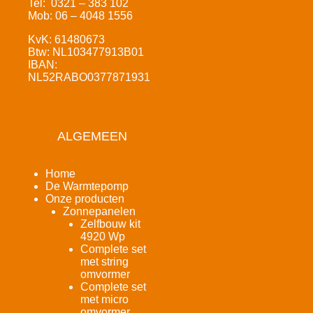
Tel: 0321 – 383 102
Mob: 06 – 4048 1556
KvK: 61480673
Btw: NL103477913B01
IBAN:
NL52RABO0377871931
ALGEMEEN
Home
De Warmtepomp
Onze producten
Zonnepanelen
Zelfbouw kit
4920 Wp
Complete set
met string
omvormer
Complete set
met micro
omvormer