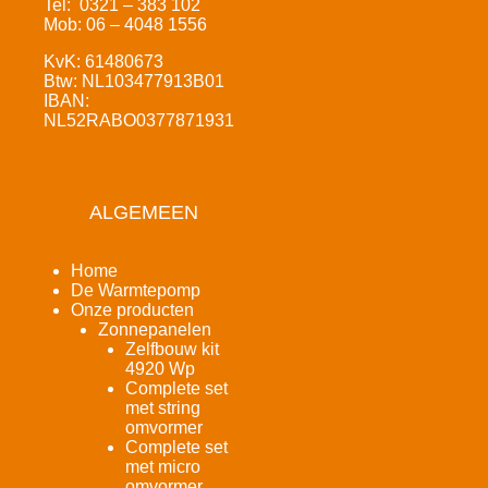
Tel: 0321 – 383 102
Mob: 06 – 4048 1556
KvK: 61480673
Btw: NL103477913B01
IBAN:
NL52RABO0377871931
ALGEMEEN
Home
De Warmtepomp
Onze producten
Zonnepanelen
Zelfbouw kit
4920 Wp
Complete set
met string
omvormer
Complete set
met micro
omvormer