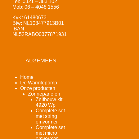
Tel: 0321 – 383 102
Mob: 06 – 4048 1556
KvK: 61480673
Btw: NL103477913B01
IBAN:
NL52RABO0377871931
ALGEMEEN
Home
De Warmtepomp
Onze producten
Zonnepanelen
Zelfbouw kit
4920 Wp
Complete set
met string
omvormer
Complete set
met micro
omvormer