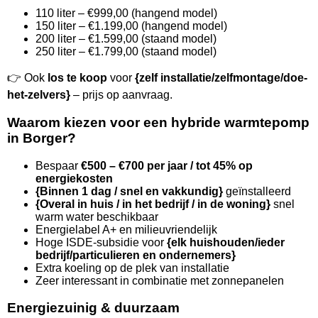
110 liter – €999,00 (hangend model)
150 liter – €1.199,00 (hangend model)
200 liter – €1.599,00 (staand model)
250 liter – €1.799,00 (staand model)
👉 Ook
los te koop
voor
{zelf installatie/zelfmontage/doe-
het-zelvers}
– prijs op aanvraag.
Waarom kiezen voor een hybride warmtepomp
in Borger?
Bespaar
€500 – €700 per jaar / tot 45% op
energiekosten
{Binnen 1 dag / snel en vakkundig}
geïnstalleerd
{Overal in huis / in het bedrijf / in de woning}
snel
warm water beschikbaar
Energielabel A+ en milieuvriendelijk
Hoge ISDE-subsidie voor
{elk huishouden/ieder
bedrijf/particulieren en ondernemers}
Extra koeling op de plek van installatie
Zeer interessant in combinatie met zonnepanelen
Energiezuinig & duurzaam