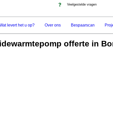
Veelgestelde vragen
Wat levert het u op?
Over ons
Bespaarscan
Proj
idewarmtepomp offerte in Bo