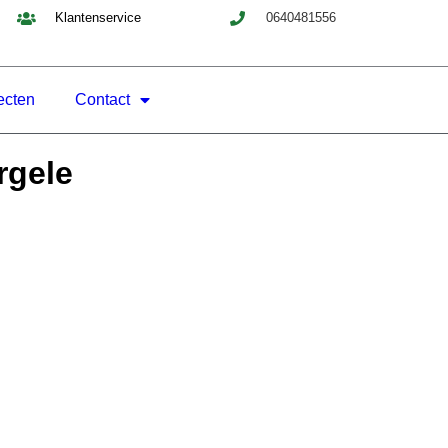
Klantenservice
0640481556
ecten
Contact
rgele