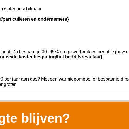
m water beschikbaar
jf/particulieren en ondernemers}
ucht. Zo bespaar je 30–45% op gasverbruik en benut je jouw e
nnee/de kostenbesparing/het bedrijfsresultaat}
.
00 per jaar aan gas? Met een warmtepompboiler bespaar je direc
r groter.
te blijven?