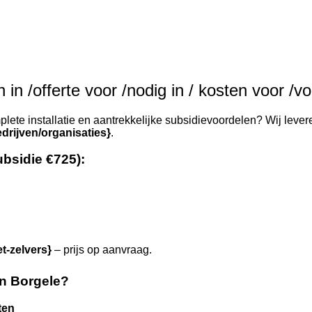
in /offerte voor /nodig in / kosten voor /vo
lete installatie en aantrekkelijke subsidievoordelen? Wij levere
drijven/organisaties}
.
ubsidie €725):
et-zelvers}
– prijs op aanvraag.
n Borgele?
ten