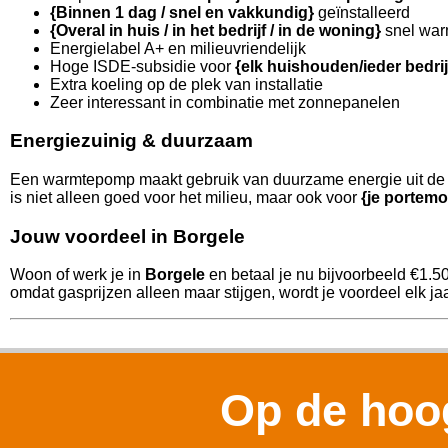
{Binnen 1 dag / snel en vakkundig}
geïnstalleerd
{Overal in huis / in het bedrijf / in de woning}
snel war
Energielabel A+ en milieuvriendelijk
Hoge ISDE-subsidie voor
{elk huishouden/ieder bedri
Extra koeling op de plek van installatie
Zeer interessant in combinatie met zonnepanelen
Energiezuinig & duurzaam
Een warmtepomp maakt gebruik van duurzame energie uit de l
is niet alleen goed voor het milieu, maar ook voor
{je portemo
Jouw voordeel in Borgele
Woon of werk je in
Borgele
en betaal je nu bijvoorbeeld €1.5
omdat gasprijzen alleen maar stijgen, wordt je voordeel elk jaa
Op de hoog