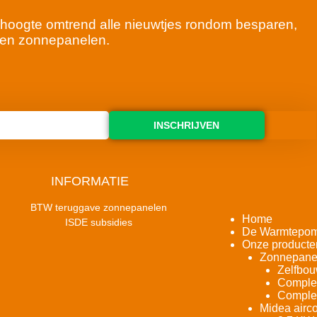
 de hoogte omtrend alle nieuwtjes rondom besparen,
en zonnepanelen.
INSCHRIJVEN
INFORMATIE
BTW teruggave zonnepanelen
Home
ISDE subsidies
De Warmtepo
Onze producte
Zonnepane
Zelfbou
Complet
Complet
Midea airco