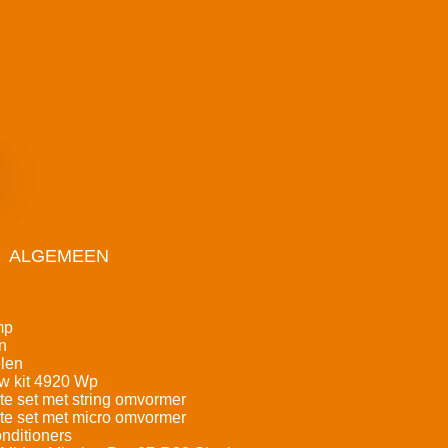
ALGEMEEN
mp
n
len
w kit 4920 Wp
e set met string omvormer
e set met micro omvormer
nditioners