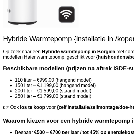
Hybride Warmtepomp {installatie in /kopen 
Op zoek naar een
Hybride warmtepomp in Borgele
met comp
modellen Haier warmtepomp, geschikt voor
{huishoudens/be
Beschikbare modellen (prijzen na aftrek ISDE-s
110 liter – €999,00 (hangend model)
150 liter – €1.199,00 (hangend model)
200 liter – €1.599,00 (staand model)
250 liter – €1.799,00 (staand model)
👉 Ook
los te koop
voor
{zelf installatie/zelfmontage/doe-h
Waarom kiezen voor een hybride warmtepomp i
Bespaar
€500 – €700 per jaar / tot 45% op energiekos