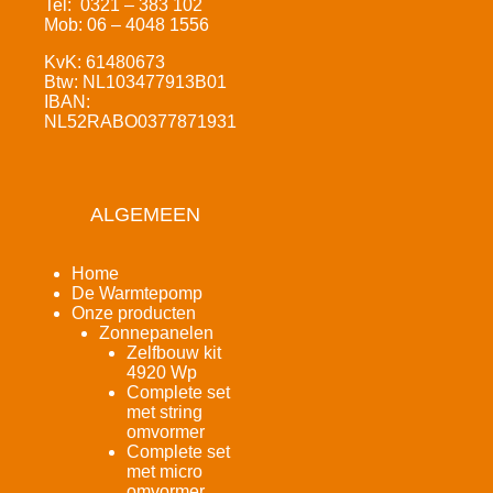
Tel: 0321 – 383 102
Mob: 06 – 4048 1556
KvK: 61480673
Btw: NL103477913B01
IBAN:
NL52RABO0377871931
ALGEMEEN
Home
De Warmtepomp
Onze producten
Zonnepanelen
Zelfbouw kit
4920 Wp
Complete set
met string
omvormer
Complete set
met micro
omvormer