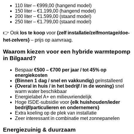
110 liter – €999,00 (hangend model)
150 liter – €1.199,00 (hangend model)
200 liter – €1.599,00 (staand model)
250 liter – €1.799,00 (staand model)
👉 Ook
los te koop
voor
{zelf installatie/zelfmontage/doe-
het-zelvers}
– prijs op aanvraag.
Waarom kiezen voor een hybride warmtepomp
in Bilgaard?
Bespaar
€500 – €700 per jaar / tot 45% op
energiekosten
{Binnen 1 dag / snel en vakkundig}
geïnstalleerd
{Overal in huis / in het bedrijf / in de woning}
snel
warm water beschikbaar
Energielabel A+ en milieuvriendelijk
Hoge ISDE-subsidie voor
{elk huishouden/ieder
bedrijf/particulieren en ondernemers}
Extra koeling op de plek van installatie
Zeer interessant in combinatie met zonnepanelen
Energiezuinig & duurzaam